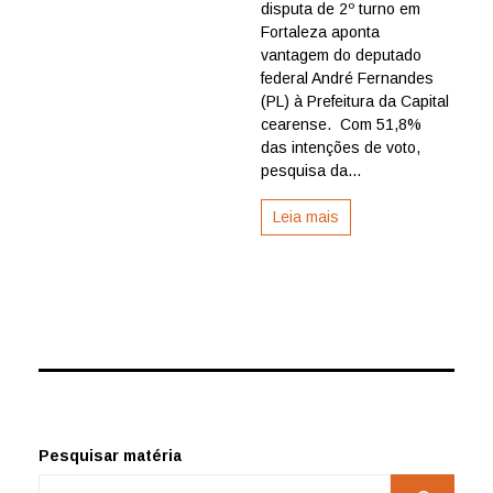
de
disputa de 2º turno em
André
Fortaleza aponta
Fernan
vantagem do deputado
(PL)
federal André Fernandes
sobre
(PL) à Prefeitura da Capital
Evandr
cearense. Com 51,8%
Leitão
(PT)
das intenções de voto,
pesquisa da...
Leia mais
Pesquisar matéria