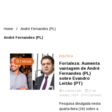
Nord
Home
André Fernandes (PL)
André Fernandes (PL)
POLÍTICA
1 Minute
Fortaleza: Aumenta
vantagem de André
Fernandes (PL)
sobre Evandro
Leitão (PT)
Luciana Leão
17 de
on
outubro, 2024
0 Comment
Fortalez
Pesquisa divulgada nesta
Aument
quarta-feira (16) sobre a
vantag