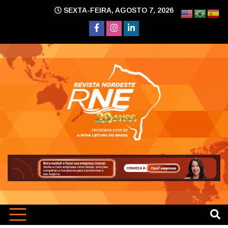
Skip
SEXTA-FEIRA, AGOSTO 7, 2026
to
content
A nova leitura do Brasil
Revi