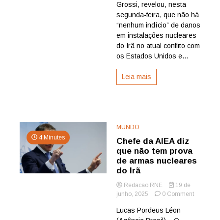
pede
Grossi, revelou, nesta
moderaç
segunda-feira, que não há
em
“nenhum indício” de danos
meio
em instalações nucleares
ao
do Irã no atual conflito com
conflito
no
os Estados Unidos e...
Irã
Leia mais
MUNDO
4 Minutes
Chefe da AIEA diz
que não tem prova
de armas nucleares
do Irã
Redacao RNE
19 de
on
junho, 2025
0 Comment
Chefe
Lucas Pordeus Léon
da
AIEA