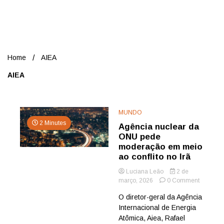
Nord
Home
AIEA
AIEA
MUNDO
2 Minutes
Agência nuclear da
ONU pede
moderação em meio
ao conflito no Irã
Luciana Leão
2 de
on
março, 2026
0 Comment
Agência
O diretor-geral da Agência
nuclear
Internacional de Energia
da
ONU
Atômica, Aiea, Rafael