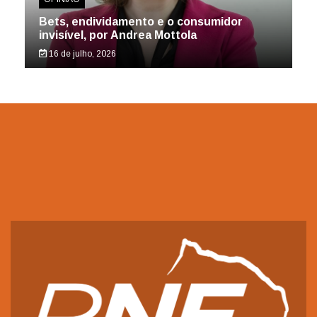
Bets, endividamento e o consumidor
invisível, por Andrea Mottola
16 de julho, 2026