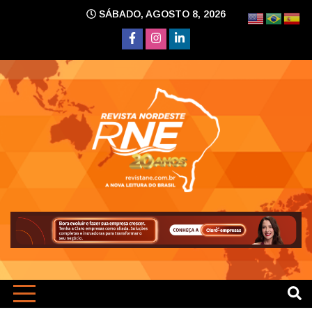
Skip
SÁBADO, AGOSTO 8, 2026
to
content
A nova leitura do Brasil
Revi