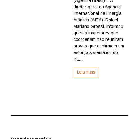
(Agência Brasil) – O
diz
diretor-geral da Agência
que
Internacional de Energia
não
Atômica (AIEA), Rafael
tem
Mariano Grossi, informou
prova
que os inspetores que
de
coordenam não reuniram
armas
nucleares
provas que confirmem um
do
esforço sistemático do
Irã
Irã...
Leia mais