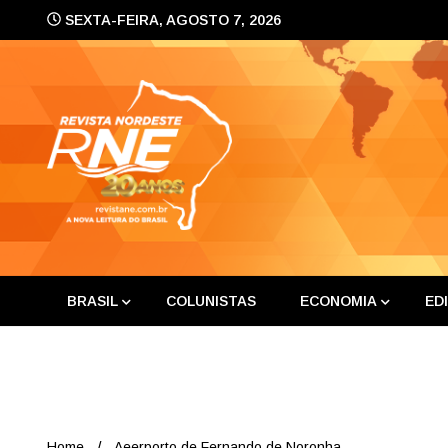
Skip
SEXTA-FEIRA, AGOSTO 7, 2026
to
content
A nova leitura do Brasil
Revis
BRASIL
COLUNISTAS
ECONOMIA
ED
Home
Aeerporto de Fernando de Noronha