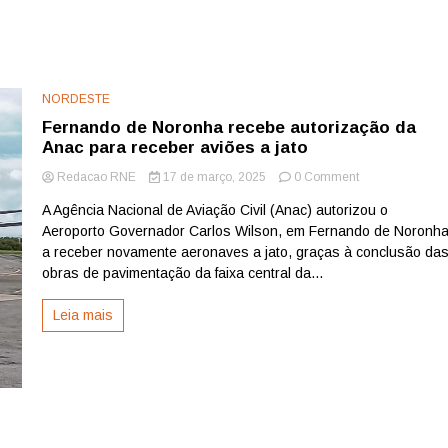
NORDESTE
Fernando de Noronha recebe autorização da
Anac para receber aviões a jato
on
Redacao RNE
17 de março, 2025
0 Comment
Fernando
A Agência Nacional de Aviação Civil (Anac) autorizou o
de
Aeroporto Governador Carlos Wilson, em Fernando de Noronha
Noronha
recebe
a receber novamente aeronaves a jato, graças à conclusão da
autorização
obras de pavimentação da faixa central da...
da
Anac
Leia mais
para
receber
aviões
a
jato