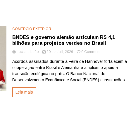
COMÉRCIO EXTERIOR
BNDES e governo alemão articulam R$ 4,1
bilhões para projetos verdes no Brasil
on
Luciana Leão
20 de abril, 2026
0 Comment
BNDES
Acordos assinados durante a Feira de Hannover fortalecem a
e
cooperação entre Brasil e Alemanha e ampliam o apoio à
governo
alemão
transição ecológica no país. O Banco Nacional de
articulam
Desenvolvimento Econômico e Social (BNDES) e instituições...
R$
4,1
Leia mais
bilhões
para
projetos
verdes
no
Brasil