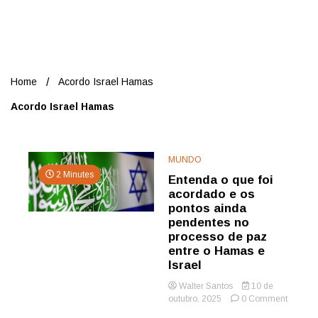
Nord
Home
Acordo Israel Hamas
Acordo Israel Hamas
MUNDO
2 Minutes
Entenda o que foi
acordado e os
pontos ainda
pendentes no
processo de paz
entre o Hamas e
Israel
Walter Santos
10 de
on
outubro, 2025
0 Comment
Entend