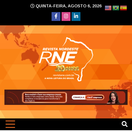
Skip
QUINTA-FEIRA, AGOSTO 6, 2026
to
content
A nova leitura do Brasil
Revi