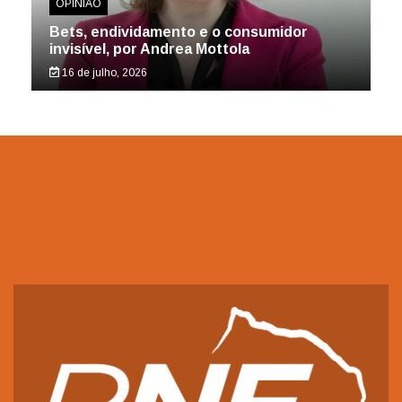
OPINIÃO
Bets, endividamento e o consumidor
invisível, por Andrea Mottola
16 de julho, 2026