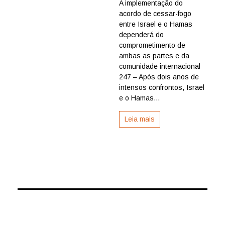
A implementação do
o
acordo de cessar-fogo
que
foi
entre Israel e o Hamas
acorda
dependerá do
e
comprometimento de
os
ambas as partes e da
pontos
comunidade internacional
ainda
247 – Após dois anos de
pendent
no
intensos confrontos, Israel
process
e o Hamas...
de
paz
Leia mais
entre
o
Hamas
e
Israel