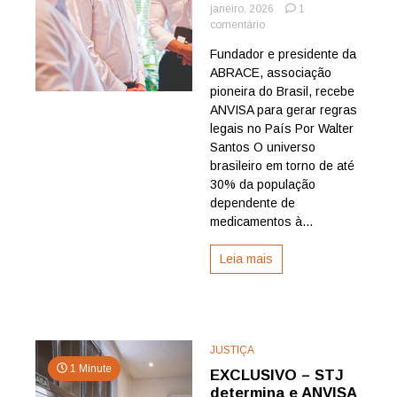
janeiro, 2026
1
em
comentário
A
Fundador e presidente da
nova
ABRACE, associação
fase
da
pioneira do Brasil, recebe
Canabidiol
ANVISA para gerar regras
para
legais no País Por Walter
salvar
Santos O universo
vidas
brasileiro em torno de até
30% da população
dependente de
medicamentos à...
Leia mais
JUSTIÇA
1 Minute
EXCLUSIVO – STJ
determina e ANVISA