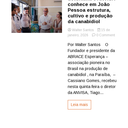
conhece em João
Pessoa estrutura,
cultivo e produção
da canabidiol
Walter Santos
15 de
on
janeiro, 2026
0 Comment
EXCLUS
Por Walter Santos O
–
Fundador e presidente da
STJ
determi
ABRACE Esperança –
e
associação pioneira no
ANVISA
Brasil na produção de
conhece
canabidiol , na Paraíba, –
em
Cassiano Gomes, recebeu
João
nesta quinta-feira o diretor
Pessoa
estrutura
da ANVISA, Tiago...
cultivo
e
Leia mais
produçã
da
canabidi