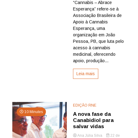
como
“Cannabis – Abrace
a
Esperança” refere-se à
“ABRAC
Associação Brasileira de
cura
Apoio à Cannabis
com
Esperança, uma
Canabidi
organização em João
Medicina
Pessoa, PB, que luta pelo
acesso à cannabis
medicinal, oferecendo
apoio, produção...
Leia mais
EDIÇÃO RNE
10 Minutes
A nova fase da
Canabidiol para
salvar vidas
Ana Júlia Silva
22 de