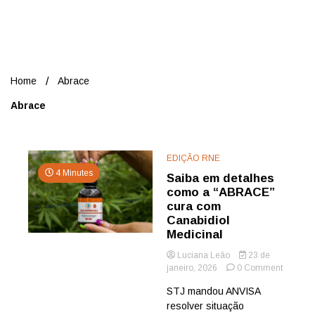
Nord
Home
Abrace
Abrace
EDIÇÃO RNE
4 Minutes
Saiba em detalhes
como a “ABRACE”
cura com
Canabidiol
Medicinal
Luciana Leão
23 de
on
janeiro, 2026
0 Comment
Saiba
STJ mandou ANVISA
em
resolver situação
detalhes