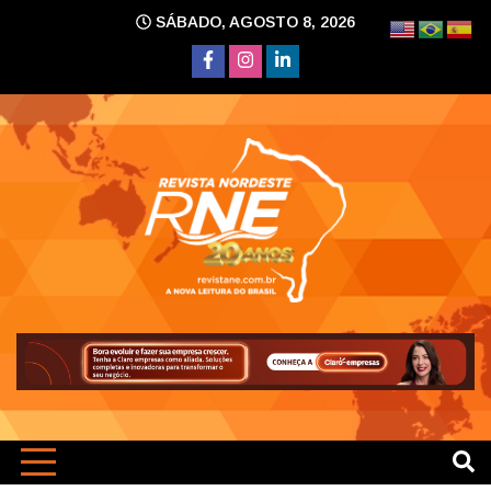
Skip
SÁBADO, AGOSTO 8, 2026
to
content
A nova leitura do Brasil
Revi