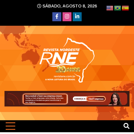
Skip
SÁBADO, AGOSTO 8, 2026
to
content
A nova leitura do Brasil
Revi