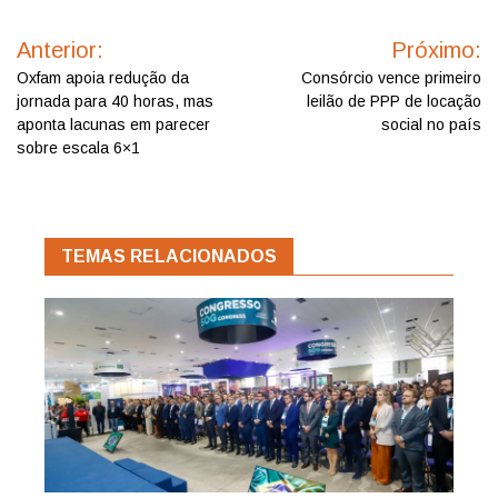
Navegação
de
Anterior:
Próximo:
Post
Oxfam apoia redução da
Consórcio vence primeiro
jornada para 40 horas, mas
leilão de PPP de locação
aponta lacunas em parecer
social no país
sobre escala 6×1
TEMAS RELACIONADOS