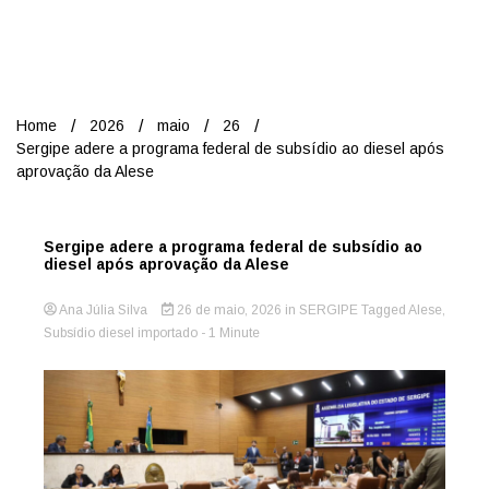
Nord
Home
2026
maio
26
Sergipe adere a programa federal de subsídio ao diesel após
aprovação da Alese
Sergipe adere a programa federal de subsídio ao
diesel após aprovação da Alese
Ana Júlia Silva
26 de maio, 2026
in
SERGIPE
Tagged
Alese
,
Subsídio diesel importado
- 1 Minute