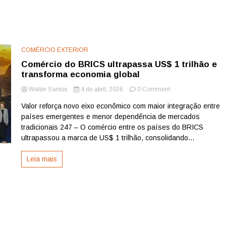
COMÉRCIO EXTERIOR
Comércio do BRICS ultrapassa US$ 1 trilhão e
transforma economia global
on
Walter Santos
4 de abril, 2026
0 Comment
Comércio
Valor reforça novo eixo econômico com maior integração entre
do
países emergentes e menor dependência de mercados
BRICS
ultrapassa
tradicionais 247 – O comércio entre os países do BRICS
US$
ultrapassou a marca de US$ 1 trilhão, consolidando...
1
trilhão
Leia mais
e
transforma
economia
global