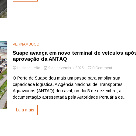
recorde
em
2025
PERNAMBUCO
Suape avança em novo terminal de veículos apó
aprovação da ANTAQ
on
Luciana Leão
9 de dezembro, 2025
0 Comment
Suape
O Porto de Suape deu mais um passo para ampliar sua
avança
capacidade logística. A Agência Nacional de Transportes
em
novo
Aquaviários (ANTAQ) deu aval, no dia 5 de dezembro, a
terminal
documentação apresentada pela Autoridade Portuária de...
de
veículos
Leia mais
após
aprovação
da
ANTAQ