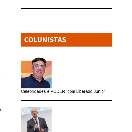
s
e
Celebridades e PODER, com Liberado Júnior
o