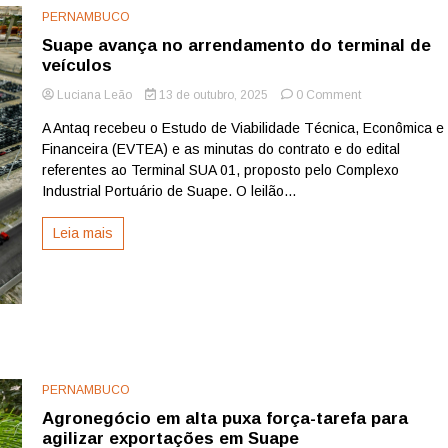
PERNAMBUCO
Suape avança no arrendamento do terminal de
veículos
on
Luciana Leão
13 de outubro, 2025
0 Comment
Suape
A Antaq recebeu o Estudo de Viabilidade Técnica, Econômica e
avança
Financeira (EVTEA) e as minutas do contrato e do edital
no
arrendamento
referentes ao Terminal SUA 01, proposto pelo Complexo
do
Industrial Portuário de Suape. O leilão...
terminal
de
Leia mais
veículos
PERNAMBUCO
Agronegócio em alta puxa força-tarefa para
agilizar exportações em Suape