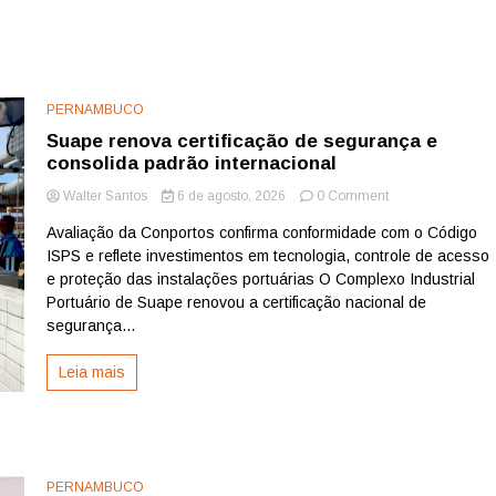
PERNAMBUCO
Suape renova certificação de segurança e
consolida padrão internacional
on
Walter Santos
6 de agosto, 2026
0 Comment
Suape
Avaliação da Conportos confirma conformidade com o Código
renova
ISPS e reflete investimentos em tecnologia, controle de acesso
certificação
de
e proteção das instalações portuárias O Complexo Industrial
segurança
Portuário de Suape renovou a certificação nacional de
e
segurança...
consolida
padrão
Leia mais
internacional
PERNAMBUCO