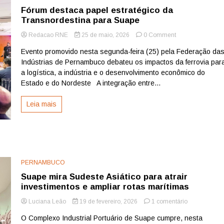
Fórum destaca papel estratégico da
Transnordestina para Suape
on
Redacao RNE
25 de maio, 2026
0 Comment
Fórum
Evento promovido nesta segunda-feira (25) pela Federação da
destaca
Indústrias de Pernambuco debateu os impactos da ferrovia par
papel
estratégico
a logística, a indústria e o desenvolvimento econômico do
da
Estado e do Nordeste A integração entre...
Transnordestina
para
Leia mais
Suape
PERNAMBUCO
Suape mira Sudeste Asiático para atrair
investimentos e ampliar rotas marítimas
em
Luciana Leão
19 de fevereiro, 2026
1 comentário
Suape
O Complexo Industrial Portuário de Suape cumpre, nesta
mira