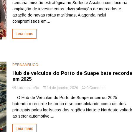
semana, missão estratégica no Sudeste Asiático com foco na
Sudeste
Asiático
ampliação de investimentos, diversificação de mercados e
para
atração de novas rotas marítimas. A agenda inclui
atrair
compromissos em...
investimento
e
Leia mais
ampliar
rotas
marítimas
PERNAMBUCO
Hub de veículos do Porto de Suape bate record
em 2025
on
Luciana Leão
14 de janeiro, 2026
0 Comment
Hub
O Hub de Veículos do Porto de Suape encerrou 2025
de
batendo o recorde histórico e se consolidando como um dos
veículos
do
principais polos logísticos das regiões Norte e Nordeste voltad
Porto
ao setor automotivo....
de
Suape
Leia mais
bate