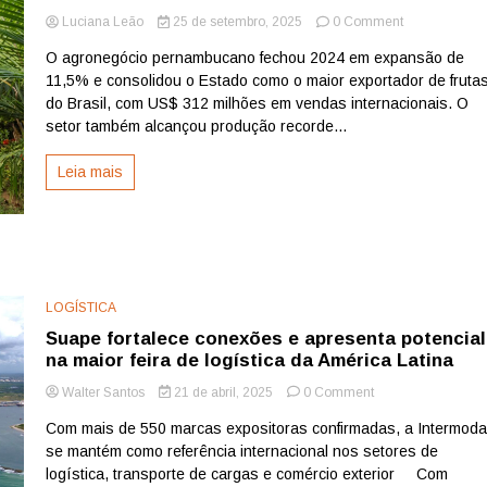
on
Luciana Leão
25 de setembro, 2025
0 Comment
Agronegócio
O agronegócio pernambucano fechou 2024 em expansão de
em
11,5% e consolidou o Estado como o maior exportador de fruta
alta
puxa
do Brasil, com US$ 312 milhões em vendas internacionais. O
força-
setor também alcançou produção recorde...
tarefa
para
Leia mais
agilizar
exportações
em
Suape
LOGÍSTICA
Suape fortalece conexões e apresenta potencial
na maior feira de logística da América Latina
on
Walter Santos
21 de abril, 2025
0 Comment
Suape
Com mais de 550 marcas expositoras confirmadas, a Intermoda
fortalece
se mantém como referência internacional nos setores de
conexões
e
logística, transporte de cargas e comércio exterior Com