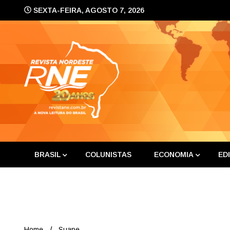
Skip
SEXTA-FEIRA, AGOSTO 7, 2026
to
content
A nova leitura do Brasil
Revis
BRASIL
COLUNISTAS
ECONOMIA
ED
Home
Suape