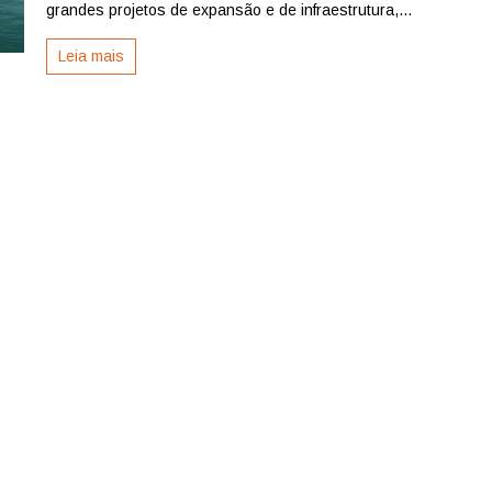
apresenta
grandes projetos de expansão e de infraestrutura,...
potencial
na
Leia mais
maior
feira
de
logística
da
América
Latina