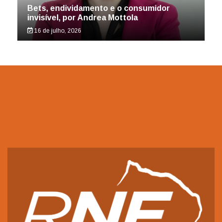
Bets, endividamento e o consumidor
invisível, por Andrea Mottola
16 de julho, 2026