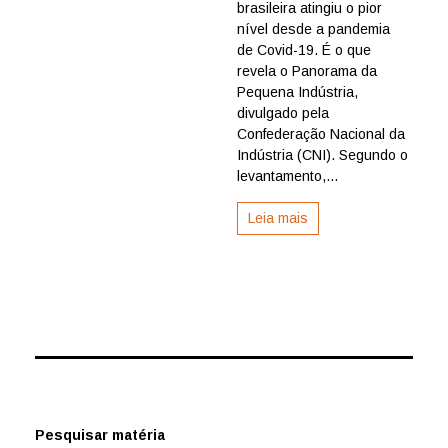
tem
brasileira atingiu o pior
pior
nível desde a pandemia
desempe
de Covid-19. É o que
desde
revela o Panorama da
a
Pequena Indústria,
pandemia
divulgado pela
aponta
CNI
Confederação Nacional da
Indústria (CNI). Segundo o
levantamento,...
Leia mais
Pesquisar matéria