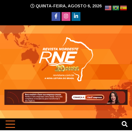
Skip
QUINTA-FEIRA, AGOSTO 6, 2026
to
content
A nova leitura do Brasil
Revi