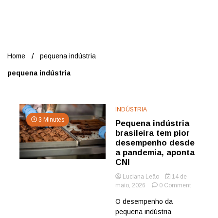
Nord
Home
pequena indústria
pequena indústria
INDÚSTRIA
3 Minutes
Pequena indústria
brasileira tem pior
desempenho desde
a pandemia, aponta
CNI
Luciana Leão
14 de
on
maio, 2026
0 Comment
Pequena
O desempenho da
indústria
pequena indústria
brasileira