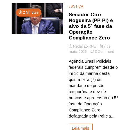
JUSTIÇA
2 Minutes
Senador Ciro
Nogueira (PP-PI) é
alvo da 5ª fase da
Operação
Compliance Zero
Redacao RNE
7 de
on
maio, 2026
0 Comment
Senador
Agência Brasil Policiais
Ciro
federais cumprem desde o
Nogueira
(PP-
início da manhã desta
PI)
quinta-feira (7) um
é
mandado de prisão
alvo
temporária e dez de
da
buscas e apreensão na 5ª
5ª
fase da Operação
fase
da
Compliance Zero,
Operação
deflagrada pela Polícia...
Complian
Zero
Leia mais