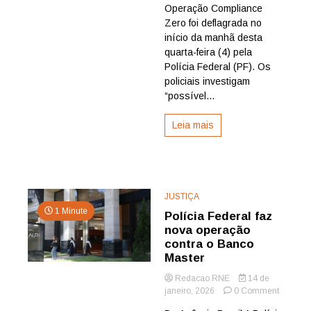
Operaçã
Operação Compliance
Complia
Zero foi deflagrada no
Zero
início da manhã desta
quarta-feira (4) pela
Polícia Federal (PF). Os
policiais investigam
“possível...
Leia mais
JUSTIÇA
1 Minute
Polícia Federal faz
nova operação
contra o Banco
Master
Redacao RNE
14 de
on
janeiro, 2026
0 Comment
Polícia