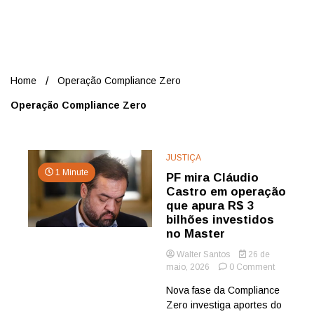
Nord
Home
Operação Compliance Zero
Operação Compliance Zero
JUSTIÇA
1 Minute
PF mira Cláudio
Castro em operação
que apura R$ 3
bilhões investidos
no Master
Walter Santos
26 de
on
maio, 2026
0 Comment
PF
Nova fase da Compliance
mira
Zero investiga aportes do
Cláudio