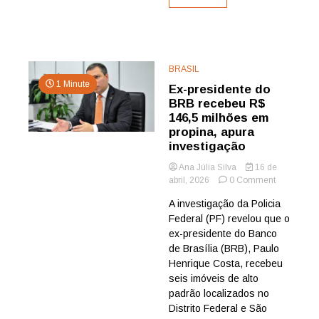
BRASIL
1 Minute
Ex-presidente do
BRB recebeu R$
146,5 milhões em
propina, apura
investigação
Ana Júlia Silva
16 de
on
abril, 2026
0 Comment
Ex-
A investigação da Policia
presidente
Federal (PF) revelou que o
do
BRB
ex-presidente do Banco
recebeu
de Brasília (BRB), Paulo
R$
Henrique Costa, recebeu
146,5
seis imóveis de alto
milhões
padrão localizados no
em
Distrito Federal e São
propina,