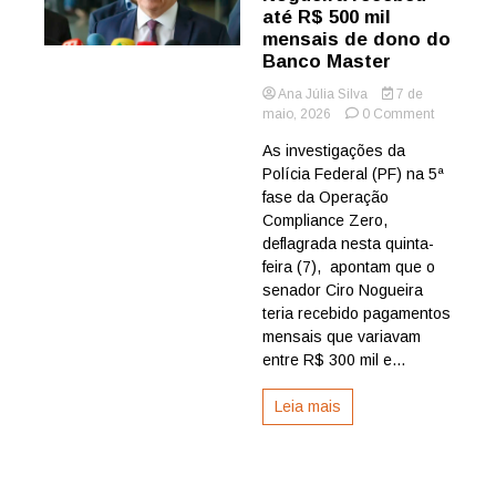
até R$ 500 mil
mensais de dono do
Banco Master
Ana Júlia Silva
7 de
on
maio, 2026
0 Comment
PF
As investigações da
aponta
Polícia Federal (PF) na 5ª
que
Ciro
fase da Operação
Nogueira
Compliance Zero,
recebeu
deflagrada nesta quinta-
até
feira (7), apontam que o
R$
senador Ciro Nogueira
500
teria recebido pagamentos
mil
mensais
mensais que variavam
de
entre R$ 300 mil e...
dono
do
Leia mais
Banco
Master