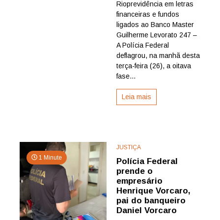
Castro
Rioprevidência em letras
em
financeiras e fundos
operação
ligados ao Banco Master
que
Guilherme Levorato 247 –
apura
A Polícia Federal
R$
deflagrou, na manhã desta
3
bilhões
terça-feira (26), a oitava
investidos
fase...
no
Master
Leia mais
JUSTIÇA
1 Minute
Polícia Federal
prende o
empresário
Henrique Vorcaro,
pai do banqueiro
Daniel Vorcaro