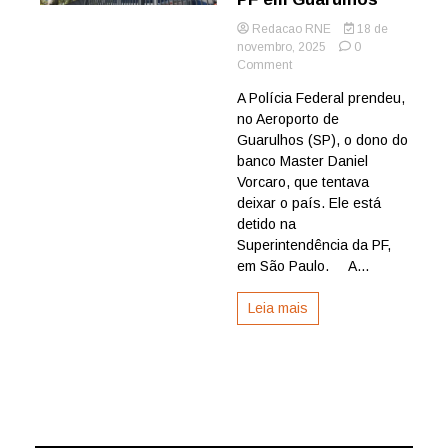
Redacao RNE
18 de
novembro, 2025
0
on
Comment
Daniel
A Polícia Federal prendeu,
Vorcaro,
no Aeroporto de
dono
do
Guarulhos (SP), o dono do
Banco
banco Master Daniel
Master,
Vorcaro, que tentava
é
deixar o país. Ele está
preso
detido na
pela
Superintendência da PF,
PF
em
em São Paulo. A...
Guarulhos
Leia mais