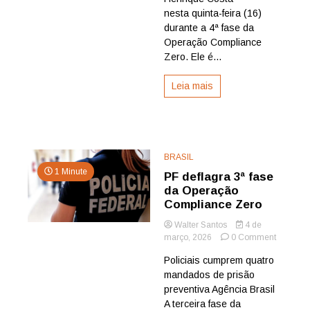
nesta quinta-feira (16)
do
Banco
durante a 4ª fase da
Master
Operação Compliance
Zero. Ele é...
Leia mais
BRASIL
1 Minute
PF deflagra 3ª fase
da Operação
Compliance Zero
Walter Santos
4 de
on
março, 2026
0 Comment
PF
Policiais cumprem quatro
deflagra
mandados de prisão
3ª
fase
preventiva Agência Brasil
da
A terceira fase da