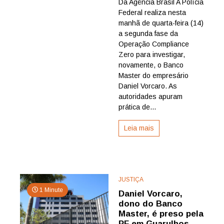
Da Agência Brasil A Polícia
Federal
Federal realiza nesta
faz
nova
manhã de quarta-feira (14)
operaçã
a segunda fase da
contra
Operação Compliance
o
Zero para investigar,
Banco
novamente, o Banco
Master
Master do empresário
Daniel Vorcaro. As
autoridades apuram
prática de...
Leia mais
JUSTIÇA
1 Minute
Daniel Vorcaro,
dono do Banco
Master, é preso pela
PF em Guarulhos