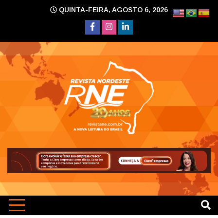
Skip
QUINTA-FEIRA, AGOSTO 6, 2026
to
content
A nova leitura do Brasil
Revi