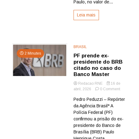
apura
Paulo, no valor de...
investigaç
Leia mais
BRASIL
2 Minutes
PF prende ex-
presidente do BRB
citado no caso do
Banco Master
Redacao RNE
16 de
on
abril, 2026
0 Comment
PF
Pedro Peduzzi – Repórter
prende
da Agência Brasil* A
ex-
presidente
Polícia Federal (PF)
do
confirmou a prisão do ex-
BRB
presidente do Banco de
citado
Brasília (BRB) Paulo
no
Henrique Costa
caso