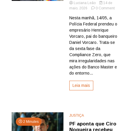
Luciana Leão
14 de
on
maio, 2026
0 Comment
Polícia
Nesta manhã, 14/05, a
Federal
Polícia Federal prendeu o
prende
o
empresário Henrique
empresári
Vorcaro, pai do banqueiro
Henrique
Daniel Vorcaro. Trata-se
Vorcaro,
da sexta fase da
pai
Compliance Zero, que
do
mira irregularidades nas
banqueiro
Daniel
ações do Banco Master e
Vorcaro
do entorno...
Leia mais
JUSTIÇA
2 Minutes
PF aponta que Ciro
Nogueira recebeu