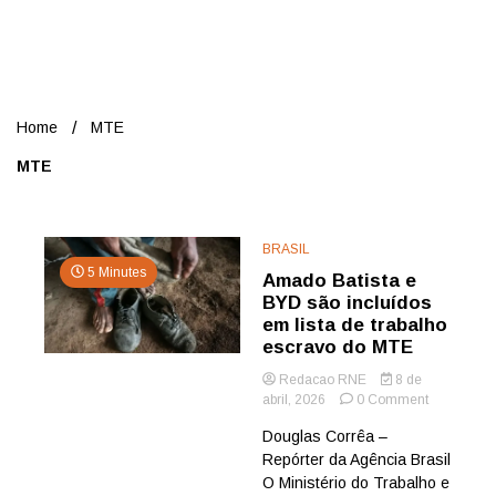
Nord
Home
MTE
MTE
BRASIL
5 Minutes
Amado Batista e
BYD são incluídos
em lista de trabalho
escravo do MTE
Redacao RNE
8 de
on
abril, 2026
0 Comment
Amado
Douglas Corrêa –
Batista
Repórter da Agência Brasil
e
BYD
O Ministério do Trabalho e