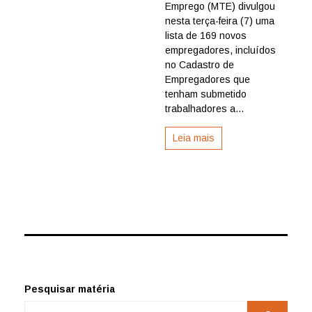
são
Emprego (MTE) divulgou
incluídos
nesta terça-feira (7) uma
em
lista de 169 novos
lista
empregadores, incluídos
de
no Cadastro de
trabalho
escravo
Empregadores que
do
tenham submetido
MTE
trabalhadores a...
Leia mais
Pesquisar matéria