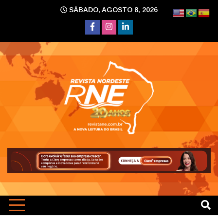
Skip
SÁBADO, AGOSTO 8, 2026
to
content
A nova leitura do Brasil
Revi