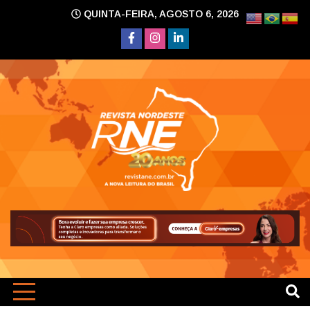
Skip
QUINTA-FEIRA, AGOSTO 6, 2026
to
content
A nova leitura do Brasil
Revi