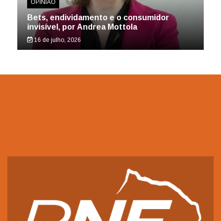
OPINIÃO
Bets, endividamento e o consumidor
invisível, por Andrea Mottola
16 de julho, 2026