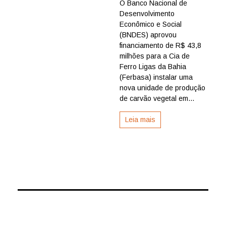
O Banco Nacional de
recebe
Desenvolvimento
R$
43,8
Econômico e Social
milhões
(BNDES) aprovou
do
financiamento de R$ 43,8
BNDES
milhões para a Cia de
para
Ferro Ligas da Bahia
ampliar
(Ferbasa) instalar uma
produção
sustentáv
nova unidade de produção
de
de carvão vegetal em...
carvão
vegetal
Leia mais
na
Bahia