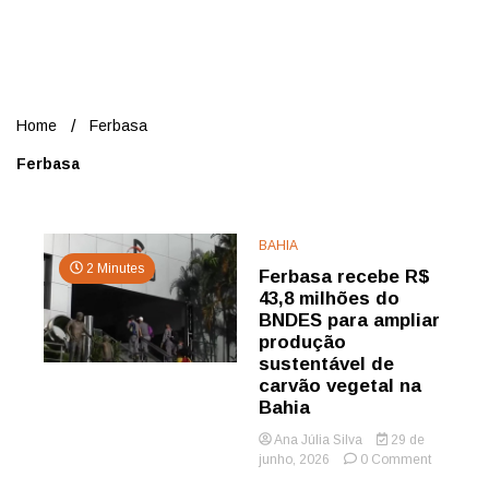
Nord
Home
Ferbasa
Ferbasa
BAHIA
2 Minutes
Ferbasa recebe R$
43,8 milhões do
BNDES para ampliar
produção
sustentável de
carvão vegetal na
Bahia
Ana Júlia Silva
29 de
on
junho, 2026
0 Comment
Ferbasa