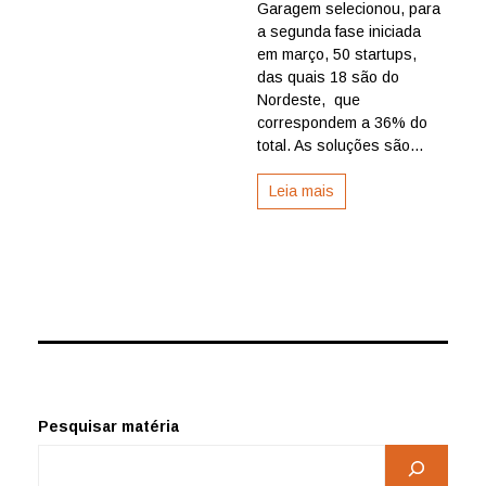
startups
Garagem selecionou, para
do
a segunda fase iniciada
Nordeste
em março, 50 startups,
são
das quais 18 são do
selecion
Nordeste, que
para
correspondem a 36% do
segunda
fase
total. As soluções são...
Leia mais
Pesquisar matéria