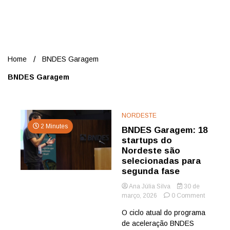
Nord
Home
BNDES Garagem
BNDES Garagem
NORDESTE
2 Minutes
BNDES Garagem: 18
startups do
Nordeste são
selecionadas para
segunda fase
Ana Júlia Silva
30 de
on
março, 2026
0 Comment
BNDES
O ciclo atual do programa
Garagem
de aceleração BNDES
18