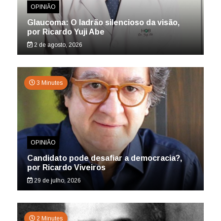
OPINIÃO
Glaucoma: O ladrão silencioso da visão,
por Ricardo Yuji Abe
2 de agosto, 2026
3 Minutes
OPINIÃO
Candidato pode desafiar a democracia?,
por Ricardo Viveiros
29 de julho, 2026
2 Minutes