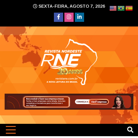
Skip
SEXTA-FEIRA, AGOSTO 7, 2026
to
content
A nova leitura do Brasil
Revi