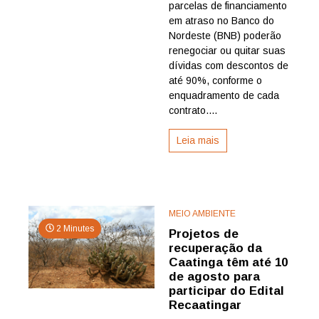
oferece
parcelas de financiamento
descont
em atraso no Banco do
de
Nordeste (BNB) poderão
até
renegociar ou quitar suas
90%
dívidas com descontos de
para
até 90%, conforme o
renegoc
de
enquadramento de cada
dívidas
contrato....
rurais
Leia mais
MEIO AMBIENTE
2 Minutes
Projetos de
recuperação da
Caatinga têm até 10
de agosto para
participar do Edital
Recaatingar