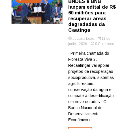
BNDES e BNB
lançam edital de R$
60 milhões para
recuperar áreas
degradadas da
Caatinga
Luciana Leão
11 de
on
junho, 2026
0 Comment
BNDES
Primeira chamada do
e
Floresta Viva 2,
BNB
lançam
Recaatingar vai apoiar
edital
projetos de recuperação
de
socioprodutiva, sistemas
R$
agroflorestais,
60
conservação da água e
milhões
combate à desertificação
para
recuperar
em nove estados O
áreas
Banco Nacional de
degradad
Desenvolvimento
da
Econômico e...
Caatinga