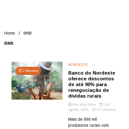
Nord
Home
BNB
BNB
NORDESTE
2 Minutes
Banco do Nordeste
oferece descontos
de até 90% para
renegociação de
dívidas rurais
Ana Júlia Silva
3 de
on
agosto, 2026
0 Comment
Banco
Mais de 660 mil
do
produtores rurais com
Nordest