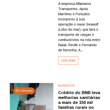
A empresa Alfamares
crédito
Transportes, Apoio
do
BNB,
Marítimo e Portuário
empresa
incorporou à sua
incorpora
operação o navio Seawolf
navio
(Lobo-do-mar), que fará o
de
transporte de cargas e
350
combustíveis na rota entre
mil
litros
Natal, Recife e Fernando
de
de Noronha. A...
combustív
para
Leia mais
atender
Noronha
NORDESTE
2 Minutes
Crédito do BNB leva
melhorias sanitárias
a mais de 150 mil
famílias rurais no