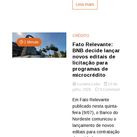
Leia mais
CRÉDITO
1 Minute
Fato Relevante:
BNB decide lançar
novos editais de
licitação para
programas de
microcrédito
Luciana Leão
10 de
on
julho, 2026
0 Comment
Fato
Em Fato Relevante
Relevante
publicado nesta quinta-
BNB
decide
feira (9/07), o Banco do
lançar
Nordeste comunicou o
novos
lançamento de novos
editais
editais para contratação
de