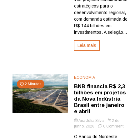
R$
estratégicos para o
144
desenvolvimento regional,
bilhões
com demanda estimada de
para
acelerar
R$ 144 bilhões em
infraestru
investimentos. A seleção...
e
desenvol
Leia mais
regional
ECONOMIA
2 Minutes
BNB financia R$ 2,3
bilhões em projetos
da Nova Indústria
Brasil entre janeiro
e abril
Ana Júlia Silva
2 de
on
junho, 2026
0 Comment
BNB
O Banco do Nordeste
financia