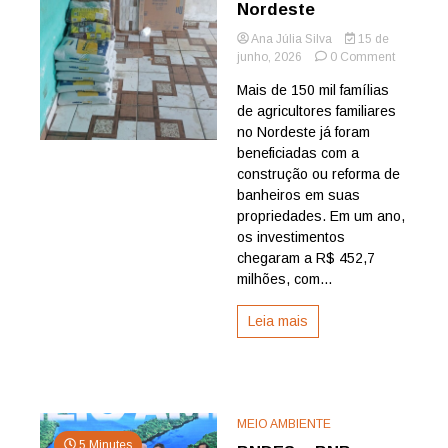
Nordeste
Ana Júlia Silva
15 de
on
junho, 2026
0 Comment
Crédito
Mais de 150 mil famílias
do
de agricultores familiares
BNB
leva
no Nordeste já foram
melhoria
beneficiadas com a
sanitárias
construção ou reforma de
a
banheiros em suas
mais
propriedades. Em um ano,
de
os investimentos
150
mil
chegaram a R$ 452,7
famílias
milhões, com...
rurais
no
Leia mais
Nordeste
MEIO AMBIENTE
5 Minutes