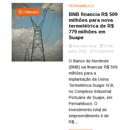
PERNAMBUCO
2 Minutes
BNB financia R$ 509
milhões para nova
termelétrica de R$
779 milhões em
Suape
Ana Júlia Silva
13 de
on
julho, 2026
0 Comment
BNB
O Banco do Nordeste
financia
(BNB) vai financiar R$ 509
R$
509
milhões para a
milhões
implantação da Usina
para
Termelétrica Suape IV-B,
nova
no Complexo Industrial
termelétri
Portuário de Suape, em
de
Pernambuco. O
R$
779
investimento total do
milhões
empreendimento é de
em
R$...
Suape