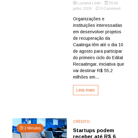
Luciana Leão
30 de
on
julho, 2026
0 Comment
Projetos
Organizações e
de
instituições interessadas
recuperaç
da
em desenvolver projetos
Caatinga
de recuperação da
têm
Caatinga têm até o dia 10
até
de agosto para participar
10
do primeiro ciclo do Edital
de
Recaatingar, iniciativa que
agosto
para
vai destinar R$ 55,2
participar
milhões em...
do
Edital
Leia mais
Recaating
CRÉDITO
2 Minutes
Startups podem
receber até R$ 6