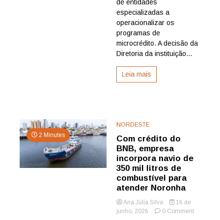
de entidades
licitação
especializadas a
para
programa
operacionalizar os
de
programas de
microcrédi
microcrédito. A decisão da
Diretoria da instituição...
Leia mais
NORDESTE
2 Minutes
Com crédito do
BNB, empresa
incorpora navio de
350 mil litros de
combustível para
atender Noronha
Ana Júlia Silva
16 de
on
junho, 2026
0 Comment
Com