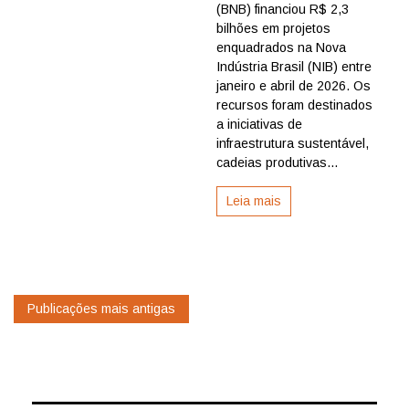
(BNB) financiou R$ 2,3
R$
2,3
bilhões em projetos
bilhões
enquadrados na Nova
em
Indústria Brasil (NIB) entre
projetos
janeiro e abril de 2026. Os
da
recursos foram destinados
Nova
a iniciativas de
Indústria
Brasil
infraestrutura sustentável,
entre
cadeias produtivas...
janeiro
e
Leia mais
abril
Navegação
Publicações mais antigas
por
posts