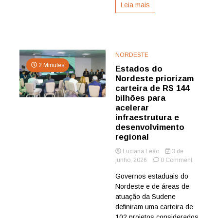
Leia mais
NORDESTE
2 Minutes
Estados do
Nordeste priorizam
carteira de R$ 144
bilhões para
acelerar
infraestrutura e
desenvolvimento
regional
Luciana Leão
3 de
on
junho, 2026
0 Comment
Estados
Governos estaduais do
do
Nordeste e de áreas de
Nordeste
priorizam
atuação da Sudene
carteira
definiram uma carteira de
de
102 projetos considerados