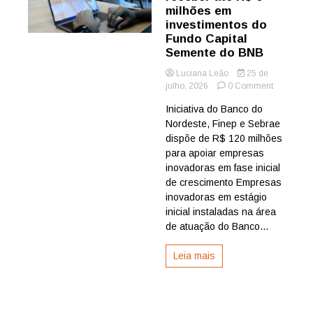
milhões em
investimentos do
Fundo Capital
Semente do BNB
Luciana Leão
25 de
on
julho, 2026
0 Comment
Startups
Iniciativa do Banco do
podem
Nordeste, Finep e Sebrae
receber
até
dispõe de R$ 120 milhões
R$
para apoiar empresas
6
inovadoras em fase inicial
milhões
de crescimento Empresas
em
inovadoras em estágio
investime
inicial instaladas na área
do
Fundo
de atuação do Banco...
Capital
Semente
Leia mais
do
BNB