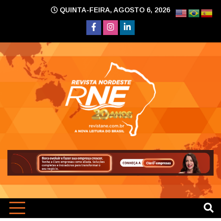
Skip
QUINTA-FEIRA, AGOSTO 6, 2026
to
content
A nova leitura do Brasil
Revi