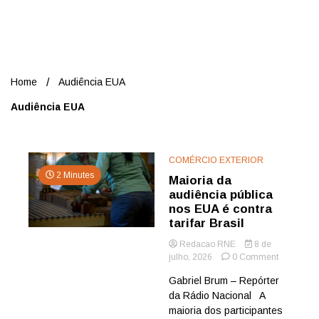
Nord
Home
Audiência EUA
Audiência EUA
COMÉRCIO EXTERIOR
2 Minutes
Maioria da
audiência pública
nos EUA é contra
tarifar Brasil
Redacao RNE
8 de
on
julho, 2026
0 Comment
Maioria
Gabriel Brum – Repórter
da
da Rádio Nacional A
audiência
pública
maioria dos participantes