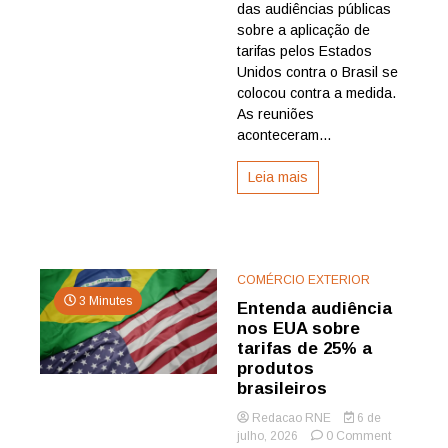
nos
das audiências públicas
EUA
sobre a aplicação de
é
tarifas pelos Estados
contra
Unidos contra o Brasil se
tarifar
colocou contra a medida.
Brasil
As reuniões
aconteceram...
Leia mais
COMÉRCIO EXTERIOR
3 Minutes
Entenda audiência
nos EUA sobre
tarifas de 25% a
produtos
brasileiros
Redacao RNE
6 de
on
julho, 2026
0 Comment