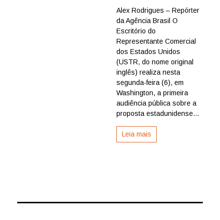
Entenda
Alex Rodrigues – Repórter
audiência
da Agência Brasil O
nos
EUA
Escritório do
sobre
Representante Comercial
tarifas
dos Estados Unidos
de
(USTR, do nome original
25%
inglês) realiza nesta
a
segunda-feira (6), em
produtos
brasileiros
Washington, a primeira
audiência pública sobre a
proposta estadunidense...
Leia mais