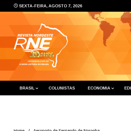
Skip
SEXTA-FEIRA, AGOSTO 7, 2026
to
content
A nova leitura do Brasil
Revis
BRASIL
COLUNISTAS
ECONOMIA
ED
Home
Aeroporto de Fernando de Noronha