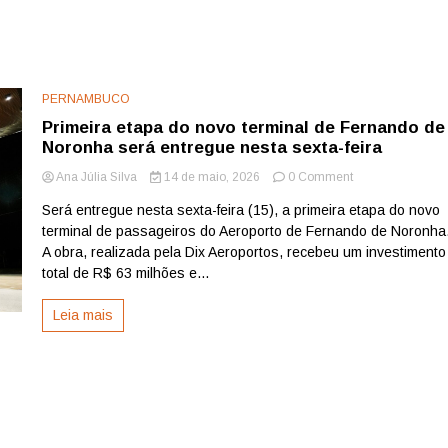
PERNAMBUCO
Primeira etapa do novo terminal de Fernando de
Noronha será entregue nesta sexta-feira
on
Ana Júlia Silva
14 de maio, 2026
0 Comment
Primeira
Será entregue nesta sexta-feira (15), a primeira etapa do novo
etapa
terminal de passageiros do Aeroporto de Fernando de Noronha
do
novo
A obra, realizada pela Dix Aeroportos, recebeu um investimento
terminal
total de R$ 63 milhões e...
de
Fernando
Leia mais
de
Noronha
será
entregue
nesta
sexta-
feira