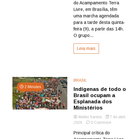
da
do Acampamento Terra
exploração
Livre, em Brasília, têm
de
uma marcha agendada
petróleo
para a tarde desta quinta-
feira (9), a partir das 14h.
O grupo...
Leia mais
BRASIL
2 Minutes
Indígenas de todo o
Brasil ocupam a
Esplanada dos
Ministérios
Walter Santos
7 de abril,
on
2026
0 Comment
Indígenas
Principal crítica do
de
todo