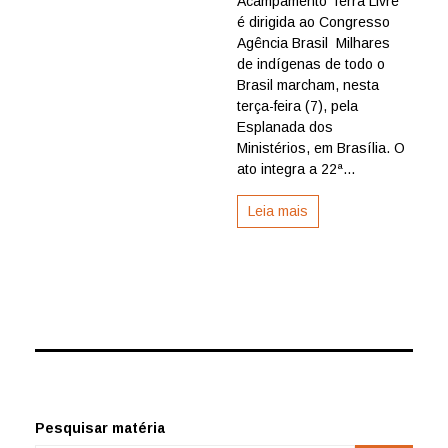
Acampamento Terra Livre
o
é dirigida ao Congresso
Brasil
Agência Brasil Milhares
ocupam
de indígenas de todo o
a
Brasil marcham, nesta
Esplanada
terça-feira (7), pela
dos
Esplanada dos
Ministérios
Ministérios, em Brasília. O
ato integra a 22ª...
Leia mais
Pesquisar matéria