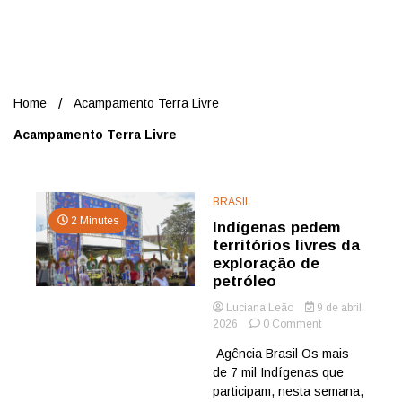
Nord
Home
Acampamento Terra Livre
Acampamento Terra Livre
BRASIL
2 Minutes
Indígenas pedem
territórios livres da
exploração de
petróleo
Luciana Leão
9 de abril,
on
2026
0 Comment
Indígenas
Agência Brasil Os mais
pedem
de 7 mil Indígenas que
territórios
livres
participam, nesta semana,