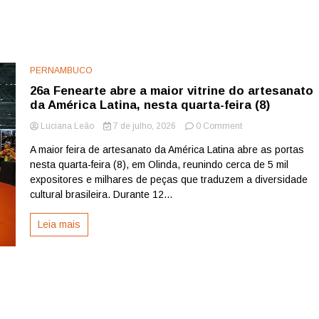
PERNAMBUCO
26a Fenearte abre a maior vitrine do artesanato
da América Latina, nesta quarta-feira (8)
on
Luciana Leão
7 de julho, 2026
0 Comment
26a
A maior feira de artesanato da América Latina abre as portas
Fenearte
nesta quarta-feira (8), em Olinda, reunindo cerca de 5 mil
abre
a
expositores e milhares de peças que traduzem a diversidade
maior
cultural brasileira. Durante 12...
vitrine
do
Leia mais
artesanato
da
América
Latina,
nesta
quarta-
feira
(8)