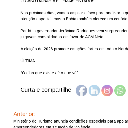
O CASO DA BAHIA E DEMAIS ESTADOS
Nos próximos dias, vamos ampliar o foco para analisar o 
atenção especial, mas a Bahia também oferece um cenário 
Por lá, o governador Jerônimo Rodrigues vem surpreendend
julgavam consolidados em favor de ACM Neto.
A eleição de 2026 promete emoções fortes em todo o Nord
ÚLTIMA
“O olho que existe / é o que vê”
Curta e compartilhe:
Navegação
de
Anterior:
Post
Ministério do Turismo anuncia condições especiais para apoia
empreendedoras em situação de violência