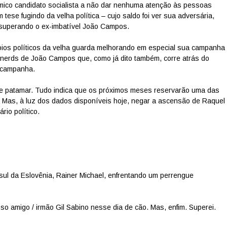
âmico candidato socialista a não dar nenhuma atenção às pessoas
 tese fugindo da velha política – cujo saldo foi ver sua adversária,
l) superando o ex-imbatível João Campos.
oios políticos da velha guarda melhorando em especial sua campanha
 nerds de João Campos que, como já dito também, corre atrás do
 campanha.
e patamar. Tudo indica que os próximos meses reservarão uma das
o. Mas, à luz dos dados disponíveis hoje, negar a ascensão de Raquel
rio político.
ul da Eslovênia, Rainer Michael, enfrentando um perrengue
oso amigo / irmão Gil Sabino nesse dia de cão. Mas, enfim. Superei.