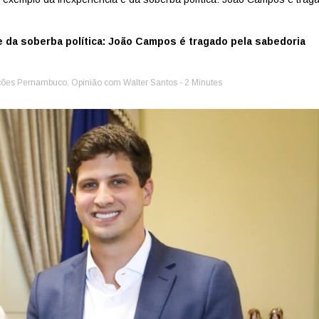
 da soberba política: João Campos é tragado pela sabedoria
ções Pernambuco
,
Opinião com Walter Santos
- 2 Minutes