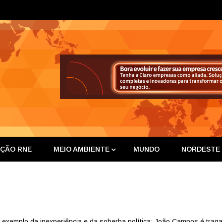
ta Nor
IÇÃO RNE
MEIO AMBIENTE
MUNDO
NORDESTE
emplo da inexperiência e da soberba política: João Campos é tragad