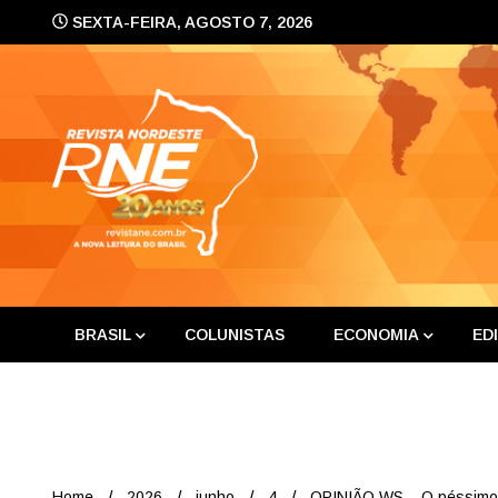
Skip
SEXTA-FEIRA, AGOSTO 7, 2026
to
content
A nova leitura do Brasil
Revis
BRASIL
COLUNISTAS
ECONOMIA
ED
Home
2026
junho
4
OPINIÃO WS – O péssimo ex