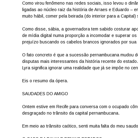
Como virou fenômeno nas redes sociais, isso levou o din
ligadas ao núcleo raiz da história de Arraes e Eduardo – em
muito hábil, comer pela beirada (do interior para a Capita
Como disse, sábia, a governadora tem sabido costurar ap
de mídia digital numa proporção a incomodar e superar os
prejuízo buscando os cabelos brancos ignorados por sua
O fato concreto é que a sucessão pernambucana mudou d
disputas mais interessantes da história recente do estad
Lyra significa ignorar uma realidade que já se impõe no cená
Eis o resumo da ópera.
SAUDADES DO AMIGO
Ontem estive em Recife para conversa com o ocupado côns
desgraçado no trânsito da capital pernambucana.
Em meio ao trânsito caótico, senti muita falta do meu saud