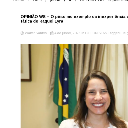
OPINIÃO WS – O péssimo exemplo da inexperiência e
tática de Raquel Lyra
Walter Santos
4 de junho, 2026
in
COLUNISTAS
Tagged
Elei