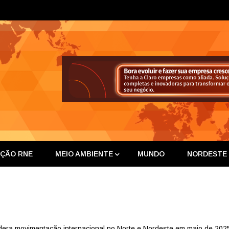
ta Nor
IÇÃO RNE
MEIO AMBIENTE
MUNDO
NORDESTE
idera movimentação internacional no Norte e Nordeste em maio de 202