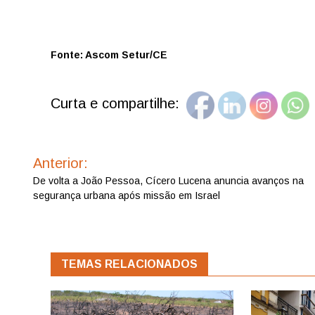
Fonte: Ascom Setur/CE
Curta e compartilhe:
Navegação
de
Anterior:
Post
De volta a João Pessoa, Cícero Lucena anuncia avanços na
segurança urbana após missão em Israel
TEMAS RELACIONADOS