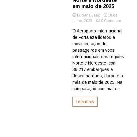
Norte e Nordeste
em maio de 2025
Luciana Leão
18 de
on
junho, 2025
0 Comment
Aeroporto
O Aeroporto Internacional
de
de Fortaleza liderou a
Fortaleza
lidera
movimentação de
movimen
passageiros em voos
internaci
internacionais nas regiões
no
Norte e Nordeste, com
Norte
36.217 embarques e
e
desembarques, durante o
Nordeste
em
mês de maio de 2025. Na
maio
comparação com maio...
de
2025
Leia mais