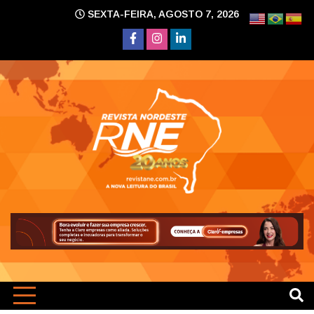
Skip
SEXTA-FEIRA, AGOSTO 7, 2026
to
content
A nova leitura do Brasil
Revi