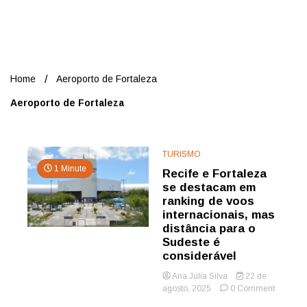
Nord
Home
Aeroporto de Fortaleza
Aeroporto de Fortaleza
TURISMO
1 Minute
Recife e Fortaleza
se destacam em
ranking de voos
internacionais, mas
distância para o
Sudeste é
considerável
Ana Júlia Silva
22 de
on
agosto, 2025
0 Comment
Recife