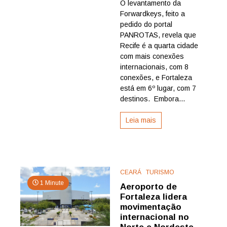
O levantamento da
e
Forwardkeys, feito a
Fortalez
se
pedido do portal
destaca
PANROTAS, revela que
em
Recife é a quarta cidade
ranking
com mais conexões
de
internacionais, com 8
voos
conexões, e Fortaleza
internaci
mas
está em 6º lugar, com 7
distânci
destinos. Embora...
para
o
Leia mais
Sudeste
é
consider
CEARÁ
TURISMO
1 Minute
Aeroporto de
Fortaleza lidera
movimentação
internacional no