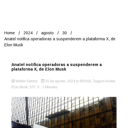
Nord
Home
2024
agosto
30
Anatel notifica operadoras a suspenderem a plataforma X, de
Elon Musk
Anatel notifica operadoras a suspenderem a
plataforma X, de Elon Musk
Walter Santos
30 de agosto, 2024
in
BRASIL
Tagged
Anatel
,
Elon Musk
,
STF
,
X
- 2 Minutes