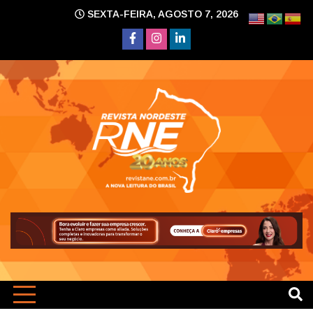
Skip
SEXTA-FEIRA, AGOSTO 7, 2026
to
content
A nova leitura do Brasil
Revi