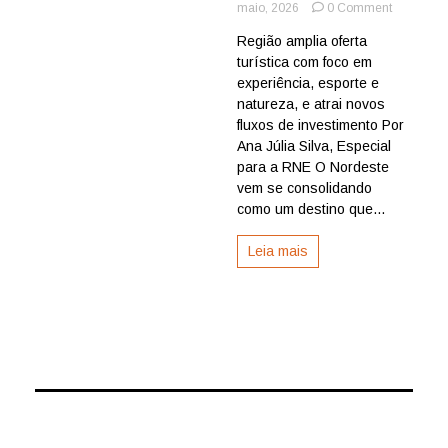
on
maio, 2026
0 Comment
Além
Região amplia oferta
do
turística com foco em
sol
e
experiência, esporte e
praia,
natureza, e atrai novos
o
fluxos de investimento Por
novo
Ana Júlia Silva, Especial
mapa
para a RNE O Nordeste
do
vem se consolidando
turismo
no
como um destino que...
Nordeste
Leia mais