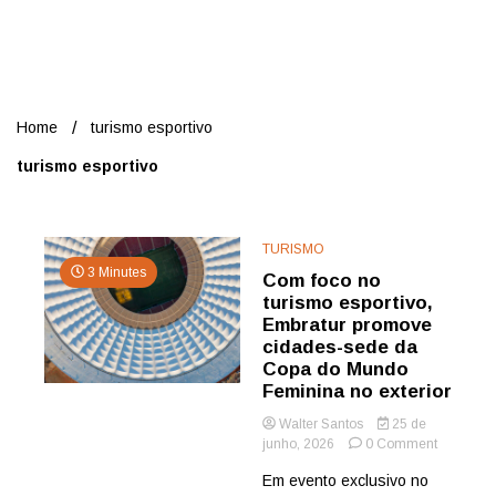
Nord
Home
turismo esportivo
turismo esportivo
TURISMO
3 Minutes
Com foco no
turismo esportivo,
Embratur promove
cidades-sede da
Copa do Mundo
Feminina no exterior
Walter Santos
25 de
on
junho, 2026
0 Comment
Com
Em evento exclusivo no
foco