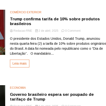
comercial
de
Trump
COMÉRCIO EXTERIOR
Trump confirma tarifa de 10% sobre produtos
brasileiros
on
Redacao RNE
2 de abril, 2025
0 Comment
Trump
O presidente dos Estados Unidos, Donald Trump, anunciou
confirma
nesta quarta-feira (2) a tarifa de 10% sobre produtos originário
tarifa
de
do Brasil. A data foi nomeada pelo republicano como o “Dia de
10%
Libertação”. O mandatário...
sobre
produtos
Leia mais
brasileiros
ECONOMIA
Governo brasileiro espera ser poupado de
tarifaço de Trump