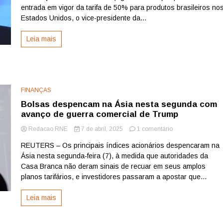
“com
entrada em vigor da tarifa de 50% para produtos brasileiros no
reserva”
Estados Unidos, o vice-presidente da...
com
Estados
Leia mais
Unidos,
diz
Alckmin
FINANÇAS
Bolsas despencam na Ásia nesta segunda com
avanço de guerra comercial de Trump
em
Redacao RNE
7 de abril, 2025
1 comentário
Bolsas
REUTERS – Os principais índices acionários despencaram na
despencam
Ásia nesta segunda-feira (7), à medida que autoridades da
na
Ásia
Casa Branca não deram sinais de recuar em seus amplos
nesta
planos tarifários, e investidores passaram a apostar que...
segunda
com
Leia mais
avanço
de
guerra