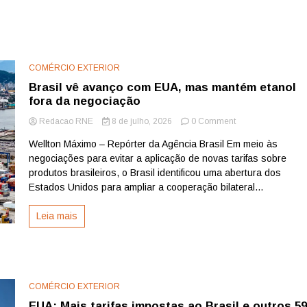
COMÉRCIO EXTERIOR
Brasil vê avanço com EUA, mas mantém etanol
fora da negociação
on
Redacao RNE
8 de julho, 2026
0 Comment
Brasil
Wellton Máximo – Repórter da Agência Brasil Em meio às
vê
negociações para evitar a aplicação de novas tarifas sobre
avanço
com
produtos brasileiros, o Brasil identificou uma abertura dos
EUA,
Estados Unidos para ampliar a cooperação bilateral...
mas
mantém
Leia mais
etanol
fora
da
negociação
COMÉRCIO EXTERIOR
EUA: Mais tarifas impostas ao Brasil e outros 5