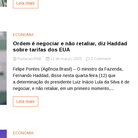
Leia mais
arbitrar
guerra
de
tarifas
ECONOMIA
Ordem é negociar e não retaliar, diz Haddad
sobre tarifas dos EUA
on
Redacao RNE
12 de março, 2025
0 Comment
Ordem
Felipe Pontes (Agência Brasil) – O ministro da Fazenda,
é
Fernando Haddad, disse nesta quarta-feira (12) que
negociar
e
a determinação do presidente Luiz Inácio Lula da Silva é de
não
negociar, e não retaliar, em um primeiro momento,...
retaliar,
diz
Leia mais
Haddad
sobre
tarifas
dos
EUA
ECONOMIA