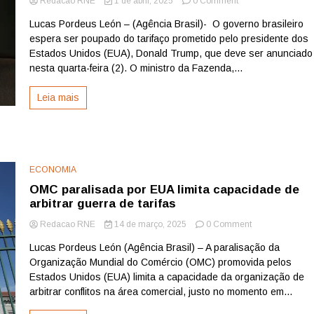
on
Redacao RNE
1 de abril, 2025
0 Comment
Governo
Lucas Pordeus León – (Agência Brasil)- O governo brasileiro
brasileiro
espera ser poupado do tarifaço prometido pelo presidente dos
espera
ser
Estados Unidos (EUA), Donald Trump, que deve ser anunciado
poupado
nesta quarta-feira (2). O ministro da Fazenda,...
de
tarifaço
Leia mais
de
Trump
ECONOMIA
OMC paralisada por EUA limita capacidade de
arbitrar guerra de tarifas
on
Redacao RNE
14 de março, 2025
0 Comment
OMC
Lucas Pordeus León (Agência Brasil) – A paralisação da
paralisada
Organização Mundial do Comércio (OMC) promovida pelos
por
EUA
Estados Unidos (EUA) limita a capacidade da organização de
limita
arbitrar conflitos na área comercial, justo no momento em...
capacidade
de