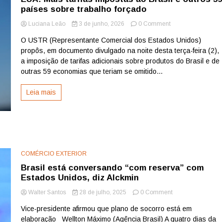
países sobre trabalho forçado
on
Luciana Leão
3 de junho, 2026
0 Comment
EUA:
O USTR (Representante Comercial dos Estados Unidos)
Mais
propôs, em documento divulgado na noite desta terça-feira (2),
tarifas
impostas
a imposição de tarifas adicionais sobre produtos do Brasil e de
ao
outras 59 economias que teriam se omitido...
Brasil
e
Leia mais
outros
59
países
sobre
trabalho
forçado
COMÉRCIO EXTERIOR
Brasil está conversando “com reserva” com
Estados Unidos, diz Alckmin
on
Walter Santos
28 de julho, 2025
0 Comment
Brasil
Vice-presidente afirmou que plano de socorro está em
está
elaboração Wellton Máximo (Agência Brasil) A quatro dias da
conversando