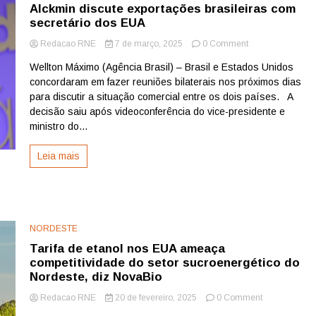
Alckmin discute exportações brasileiras com
secretário dos EUA
on
Redacao RNE
7 de março, 2025
0 Comment
Alckmin
Wellton Máximo (Agência Brasil) – Brasil e Estados Unidos
discute
concordaram em fazer reuniões bilaterais nos próximos dias
exportações
brasileiras
para discutir a situação comercial entre os dois países. A
com
decisão saiu após videoconferência do vice-presidente e
secretário
ministro do...
dos
EUA
Leia mais
NORDESTE
Tarifa de etanol nos EUA ameaça
competitividade do setor sucroenergético do
Nordeste, diz NovaBio
on
Redacao RNE
20 de fevereiro, 2025
0 Comment
Tarifa