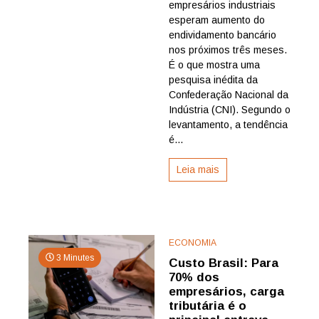
empresários industriais
dos
industriai
esperam aumento do
prevê
endividamento bancário
aumento
nos próximos três meses.
do
É o que mostra uma
endivida
pesquisa inédita da
nos
Confederação Nacional da
próximos
três
Indústria (CNI). Segundo o
meses,
levantamento, a tendência
aponta
é...
CNI
Leia mais
ECONOMIA
3 Minutes
Custo Brasil: Para
70% dos
empresários, carga
tributária é o