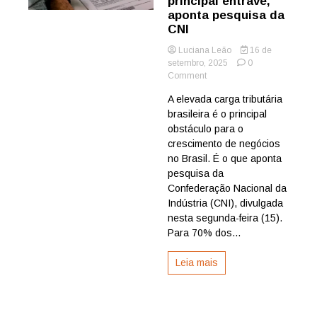
principal entrave,
aponta pesquisa da
CNI
Luciana Leão
16 de
setembro, 2025
0
on
Comment
Custo
A elevada carga tributária
Brasil:
brasileira é o principal
Para
70%
obstáculo para o
dos
crescimento de negócios
empresários,
no Brasil. É o que aponta
carga
pesquisa da
tributária
Confederação Nacional da
é
Indústria (CNI), divulgada
o
principal
nesta segunda-feira (15).
entrave,
Para 70% dos...
aponta
pesquisa
Leia mais
da
CNI