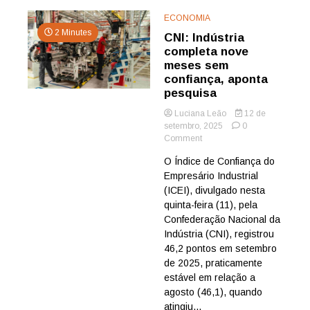
ECONOMIA
2 Minutes
CNI: Indústria
completa nove
meses sem
confiança, aponta
pesquisa
Luciana Leão
12 de
setembro, 2025
0
on
Comment
CNI:
O Índice de Confiança do
Indústria
Empresário Industrial
completa
nove
(ICEI), divulgado nesta
meses
quinta-feira (11), pela
sem
Confederação Nacional da
confiança,
Indústria (CNI), registrou
aponta
46,2 pontos em setembro
pesquisa
de 2025, praticamente
estável em relação a
agosto (46,1), quando
atingiu...