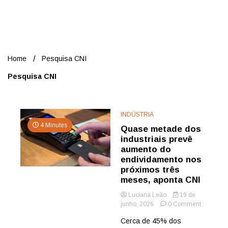
Nord
Home
Pesquisa CNI
Pesquisa CNI
INDÚSTRIA
4 Minutes
Quase metade dos
industriais prevê
aumento do
endividamento nos
próximos três
meses, aponta CNI
Luciana Leão
19 de
on
junho, 2026
0 Comment
Quase
Cerca de 45% dos
metade