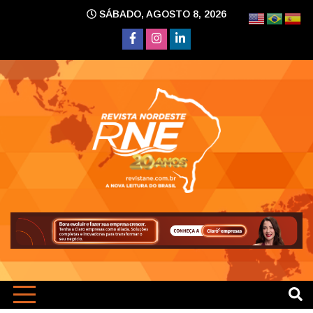
Skip
SÁBADO, AGOSTO 8, 2026
to
content
A nova leitura do Brasil
Revi