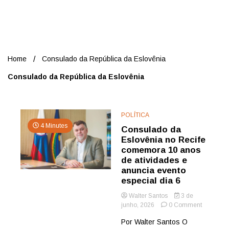
Nord
Home
Consulado da República da Eslovênia
Consulado da República da Eslovênia
POLÍTICA
4 Minutes
Consulado da
Eslovênia no Recife
comemora 10 anos
de atividades e
anuncia evento
especial dia 6
Walter Santos
3 de
on
junho, 2026
0 Comment
Consulad
Por Walter Santos O
da