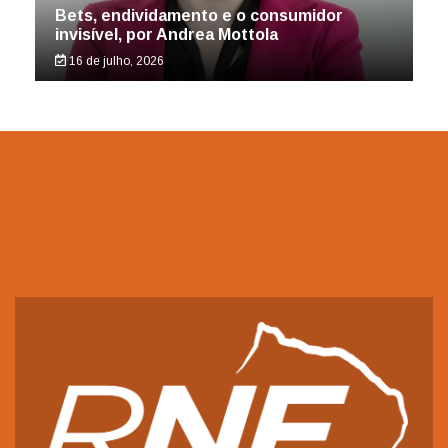
Bets, endividamento e o consumidor
invisível, por Andrea Mottola
16 de julho, 2026