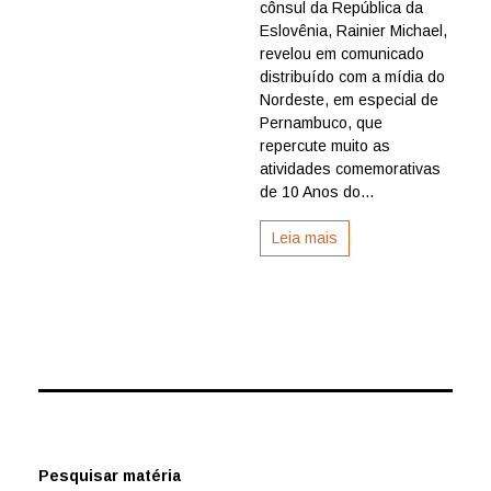
cônsul da República da
Eslovênia
no
Eslovênia, Rainier Michael,
Recife
revelou em comunicado
comemor
distribuído com a mídia do
10
Nordeste, em especial de
anos
Pernambuco, que
de
repercute muito as
atividade
e
atividades comemorativas
anuncia
de 10 Anos do...
evento
especial
Leia mais
dia
6
Pesquisar matéria