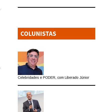
a
l
)
Celebridades e PODER, com Liberado Júnior
o