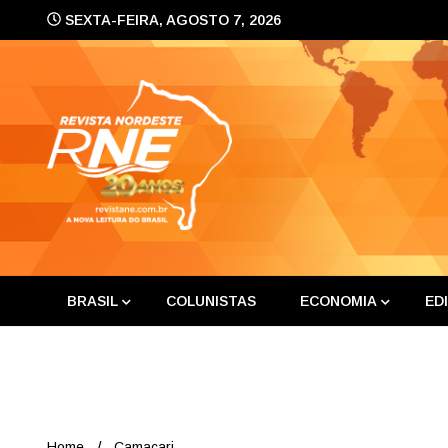
Skip
SEXTA-FEIRA, AGOSTO 7, 2026
to
content
A nova leitura do Brasil
Revis
BRASIL
COLUNISTAS
ECONOMIA
ED
Home
Camaçari