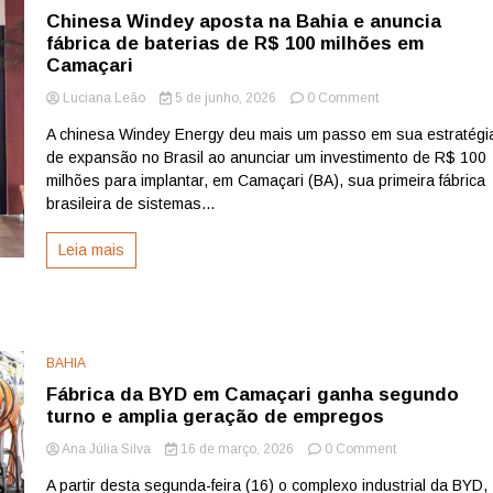
Chinesa Windey aposta na Bahia e anuncia
fábrica de baterias de R$ 100 milhões em
Camaçari
on
Luciana Leão
5 de junho, 2026
0 Comment
Chinesa
A chinesa Windey Energy deu mais um passo em sua estratégi
Windey
de expansão no Brasil ao anunciar um investimento de R$ 100
aposta
na
milhões para implantar, em Camaçari (BA), sua primeira fábrica
Bahia
brasileira de sistemas...
e
anuncia
Leia mais
fábrica
de
baterias
de
R$
100
BAHIA
milhões
Fábrica da BYD em Camaçari ganha segundo
em
turno e amplia geração de empregos
Camaçari
on
Ana Júlia Silva
16 de março, 2026
0 Comment
Fábrica
A partir desta segunda-feira (16) o complexo industrial da BYD,
da