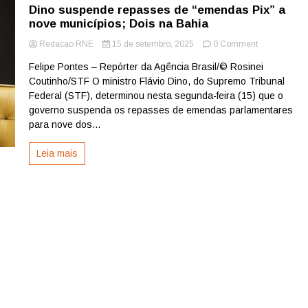
Dino suspende repasses de “emendas Pix” a
nove municípios; Dois na Bahia
on
Redacao RNE
15 de setembro, 2025
0 Comment
Dino
Felipe Pontes – Repórter da Agência Brasil/© Rosinei
suspende
Coutinho/STF O ministro Flávio Dino, do Supremo Tribunal
repasses
de
Federal (STF), determinou nesta segunda-feira (15) que o
“emendas
governo suspenda os repasses de emendas parlamentares
Pix”
para nove dos...
a
nove
Leia mais
municípios;
Dois
na
Bahia