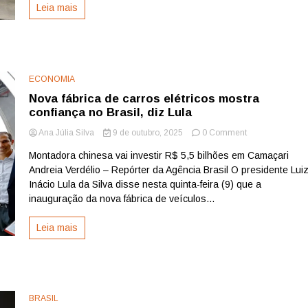
Leia mais
do
Brasil
para
negócios
no
setor
ECONOMIA
Industrial;
Nova fábrica de carros elétricos mostra
Petrolina
(PE)
confiança no Brasil, diz Lula
é
on
Ana Júlia Silva
9 de outubro, 2025
0 Comment
destaque
Nova
no
Montadora chinesa vai investir R$ 5,5 bilhões em Camaçari
fábrica
agronegócio
Andreia Verdélio – Repórter da Agência Brasil O presidente Lui
de
carros
Inácio Lula da Silva disse nesta quinta-feira (9) que a
elétricos
inauguração da nova fábrica de veículos...
mostra
confiança
Leia mais
no
Brasil,
diz
Lula
BRASIL