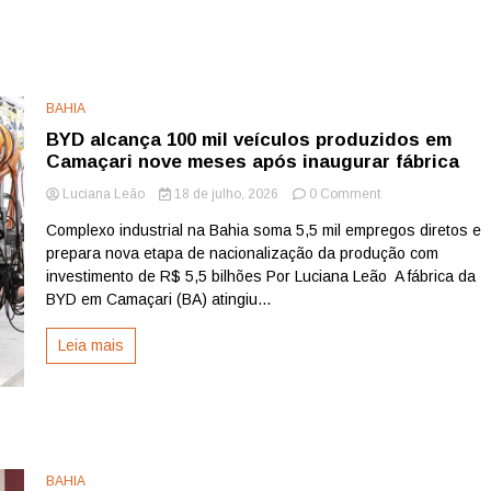
BAHIA
BYD alcança 100 mil veículos produzidos em
Camaçari nove meses após inaugurar fábrica
on
Luciana Leão
18 de julho, 2026
0 Comment
BYD
Complexo industrial na Bahia soma 5,5 mil empregos diretos e
alcança
prepara nova etapa de nacionalização da produção com
100
mil
investimento de R$ 5,5 bilhões Por Luciana Leão A fábrica da
veículos
BYD em Camaçari (BA) atingiu...
produzidos
em
Leia mais
Camaçari
nove
meses
após
inaugurar
fábrica
BAHIA