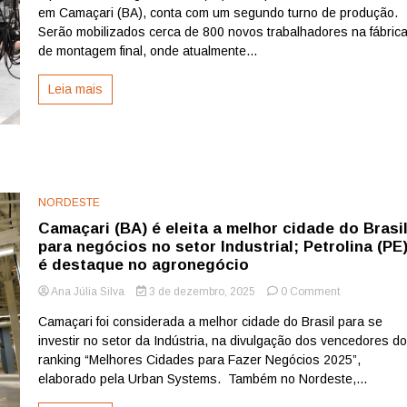
em Camaçari (BA), conta com um segundo turno de produção.
BYD
em
Serão mobilizados cerca de 800 novos trabalhadores na fábric
Camaçari
de montagem final, onde atualmente...
ganha
segundo
Leia mais
turno
e
amplia
geração
de
empregos
NORDESTE
Camaçari (BA) é eleita a melhor cidade do Brasi
para negócios no setor Industrial; Petrolina (PE
é destaque no agronegócio
on
Ana Júlia Silva
3 de dezembro, 2025
0 Comment
Camaçari
Camaçari foi considerada a melhor cidade do Brasil para se
(BA)
investir no setor da Indústria, na divulgação dos vencedores d
é
eleita
ranking “Melhores Cidades para Fazer Negócios 2025”,
a
elaborado pela Urban Systems. Também no Nordeste,...
melhor
cidade