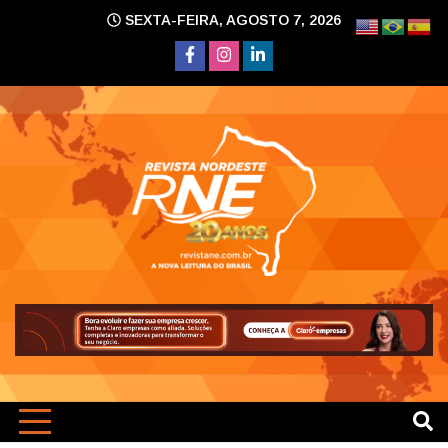
Skip
SEXTA-FEIRA, AGOSTO 7, 2026
to
content
A nova leitura do Brasil
Revi