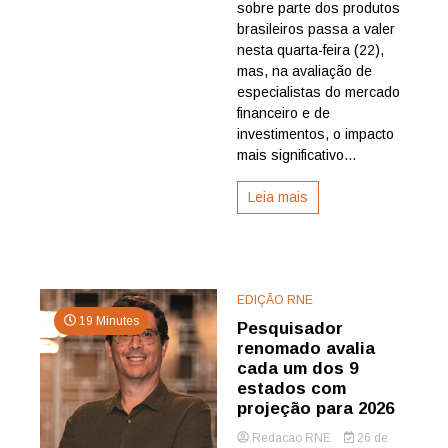
entra
sobre parte dos produtos
em
brasileiros passa a valer
vigor,
nesta quarta-feira (22),
mas
mas, na avaliação de
especialis
especialistas do mercado
veem
financeiro e de
impacto
maior
investimentos, o impacto
nas
mais significativo...
próximas
semanas
Leia mais
EDIÇÃO RNE
19 Minutes
Pesquisador
renomado avalia
cada um dos 9
estados com
projeção para 2026
Redacao RNE
26 de