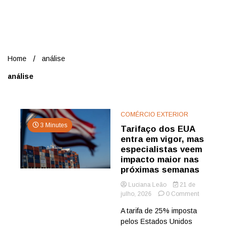
Nord
Home
análise
análise
COMÉRCIO EXTERIOR
3 Minutes
Tarifaço dos EUA
entra em vigor, mas
especialistas veem
impacto maior nas
próximas semanas
Luciana Leão
21 de
on
julho, 2026
0 Comment
Tarifaço
A tarifa de 25% imposta
dos
pelos Estados Unidos
EUA