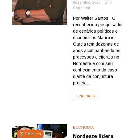
dezembro, 2025
0
on
Comment
Pesquisador
Por Walter Santos O
renomado
reconhecido pesquisador
avalia
cada
de cenários políticos e
um
econômicos Maurício
dos
Garcia tem dezenas de
9
anos acompanhando os
estados
processos eleitorais no
com
Nordeste e com seu
projeção
para
conhecimento do caso
2026
diante da conjuntura
projeta...
Leia mais
ECONOMIA
2 Minutes
Nordeste lidera