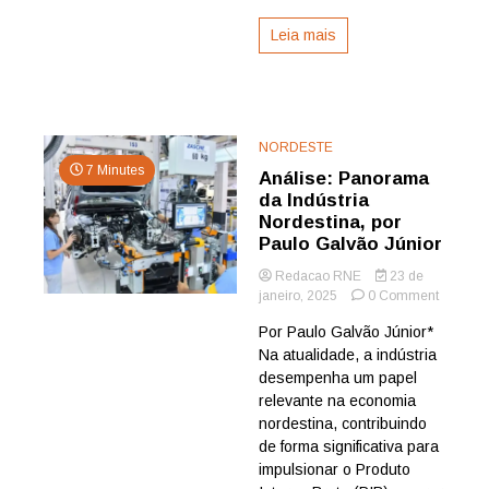
Leia mais
NORDESTE
7 Minutes
Análise: Panorama
da Indústria
Nordestina, por
Paulo Galvão Júnior
Redacao RNE
23 de
on
janeiro, 2025
0 Comment
Análise:
Por Paulo Galvão Júnior*
Panora
Na atualidade, a indústria
da
Indústria
desempenha um papel
Nordesti
relevante na economia
por
nordestina, contribuindo
Paulo
de forma significativa para
Galvão
impulsionar o Produto
Júnior