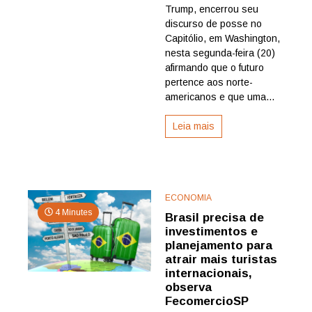
dos
Trump, encerrou seu
EUA
discurso de posse no
no
Capitólio, em Washington,
mundo,
nesta segunda-feira (20)
avaliam
afirmando que o futuro
especialistas
pertence aos norte-
americanos e que uma...
Leia mais
ECONOMIA
4 Minutes
Brasil precisa de
investimentos e
planejamento para
atrair mais turistas
internacionais,
observa
FecomercioSP