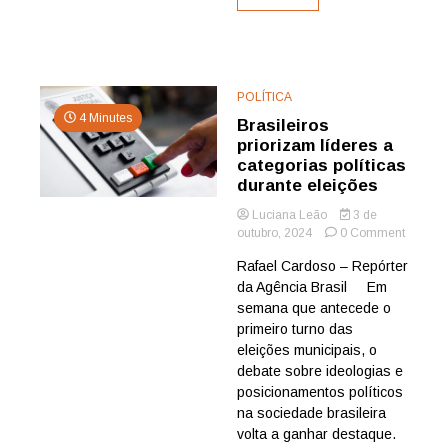
POLÍTICA
4 Minutes
Brasileiros
priorizam líderes a
categorias políticas
durante eleições
Luciana Leão
3 de
on
outubro, 2024
0 Comment
Brasilei
Rafael Cardoso – Repórter
prioriz
da Agência Brasil Em
líderes
a
semana que antecede o
categor
primeiro turno das
políticas
eleições municipais, o
durante
debate sobre ideologias e
eleiçõe
posicionamentos políticos
na sociedade brasileira
volta a ganhar destaque.