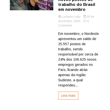
trabalho do Brasil
em novembro
Luciana Leão
28 de
dezembro, 2024
0
on
Comment
Análise:
Em novembro, o Nordeste
Nordeste
apresentou um saldo de
gerou
24%
25.557 postos de
dos
trabalho, sendo
novos
responsável por cerca de
postos
24% dos 106.625 novos
de
empregos gerados no
trabalho
País, ficando atrás
do
Brasil
apenas da região
em
Sudeste, a qual
novembro
respondeu...
Leia mais