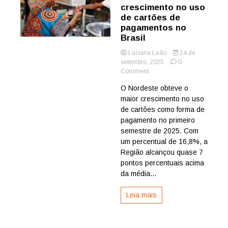
crescimento no uso
de cartões de
pagamentos no
Brasil
Luciana Leão
24 de
setembro, 2025
0
on
Comment
Nordeste
O Nordeste obteve o
lidera
maior crescimento no uso
crescimento
no
de cartões como forma de
uso
pagamento no primeiro
de
semestre de 2025. Com
cartões
um percentual de 16,8%, a
de
Região alcançou quase 7
pagamentos
pontos percentuais acima
no
Brasil
da média...
Leia mais