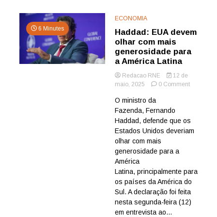
ECONOMIA
6 Minutes
Haddad: EUA devem
olhar com mais
generosidade para
a América Latina
Redacao RNE
12 de
on
maio, 2025
0 Comment
Haddad:
O ministro da
EUA
Fazenda, Fernando
devem
olhar
Haddad, defende que os
com
Estados Unidos deveriam
mais
olhar com mais
generosid
generosidade para a
para
América
a
Latina, principalmente para
América
Latina
os países da América do
Sul. A declaração foi feita
nesta segunda-feira (12)
em entrevista ao...