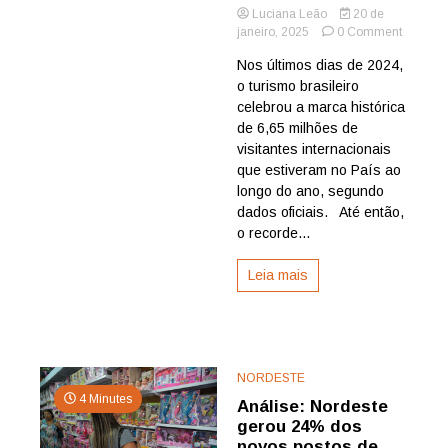
Luciana Leão
20 de
on
janeiro, 2025
0 Comment
Brasil
Nos últimos dias de 2024,
precisa
o turismo brasileiro
de
investim
celebrou a marca histórica
e
de 6,65 milhões de
planeja
visitantes internacionais
para
que estiveram no País ao
atrair
longo do ano, segundo
mais
dados oficiais. Até então,
turistas
internac
o recorde...
observa
Fecomer
Leia mais
NORDESTE
4 Minutes
Análise: Nordeste
gerou 24% dos
novos postos de