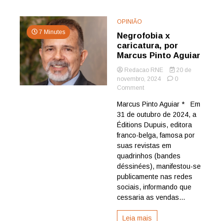
OPINIÃO
7 Minutes
Negrofobia x
caricatura, por
Marcus Pinto Aguiar
Redacao RNE
20 de
novembro, 2024
0
on
Comment
Negrofobia
Marcus Pinto Aguiar * Em
x
31 de outubro de 2024, a
caricatura,
por
Éditions Dupuis, editora
Marcus
franco-belga, famosa por
Pinto
suas revistas em
Aguiar
quadrinhos (bandes
déssinées), manifestou-se
publicamente nas redes
sociais, informando que
cessaria as vendas...
Leia mais