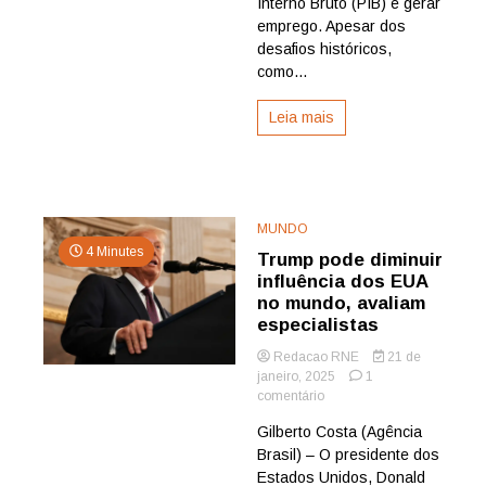
Interno Bruto (PIB) e gerar
emprego. Apesar dos
desafios históricos,
como...
Leia mais
MUNDO
4 Minutes
Trump pode diminuir
influência dos EUA
no mundo, avaliam
especialistas
Redacao RNE
21 de
janeiro, 2025
1
em
comentário
Trump
Gilberto Costa (Agência
pode
Brasil) – O presidente dos
diminuir
influência
Estados Unidos, Donald