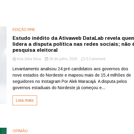
EDIÇÃO RNE
Estudo inédito da Ativaweb DataLab revela que
lidera a disputa política nas redes sociais; não 
pesquisa eleitoral
on
Ana Júlia Silva
28 de julho, 2026
0 Comment
Estudo
Levantamento analisou 24 pré-candidatos aos governos dos
inédito
nove estados do Nordeste e mapeou mais de 15,4 milhões de
da
Ativaweb
seguidores no Instagram Por Alek Maracajá A disputa pelos
DataLab
governos estaduais do Nordeste já começou e...
revela
quem
Leia mais
lidera
a
disputa
política
nas
redes
OPINIÃO