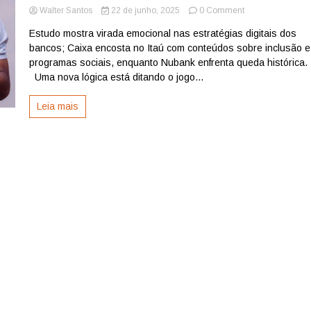
on
Walter Santos
22 de junho, 2025
0 Comment
Caixa
Estudo mostra virada emocional nas estratégias digitais dos
sobe,
bancos; Caixa encosta no Itaú com conteúdos sobre inclusão e
Nubank
desce:
programas sociais, enquanto Nubank enfrenta queda histórica
engajamento
Uma nova lógica está ditando o jogo...
nas
redes
Leia mais
vira
jogo
de
impacto
social
,
por
Alek
Maracajá