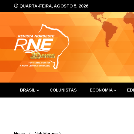
Skip
QUARTA-FEIRA, AGOSTO 5, 2026
to
content
A nova leitura do Brasil
Revis
BRASIL
COLUNISTAS
ECONOMIA
ED
Home
Alek Maracajá