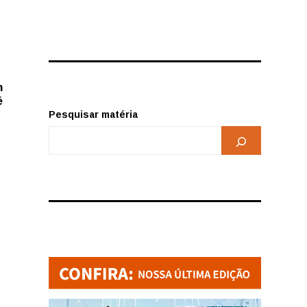
m
é
Pesquisar matéria