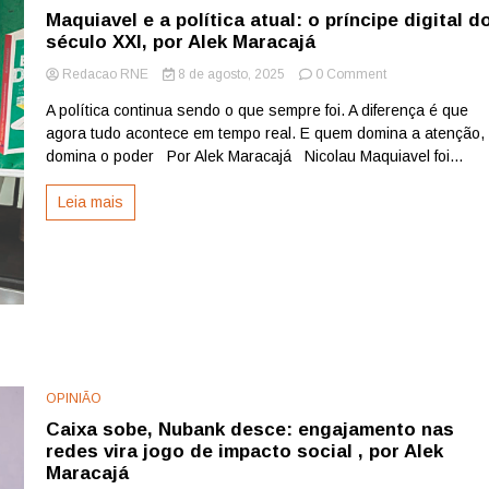
sociais;
Maquiavel e a política atual: o príncipe digital d
não
século XXI, por Alek Maracajá
é
pesquisa
on
Redacao RNE
8 de agosto, 2025
0 Comment
eleitoral
Maquiavel
A política continua sendo o que sempre foi. A diferença é que
e
agora tudo acontece em tempo real. E quem domina a atenção,
a
política
domina o poder Por Alek Maracajá Nicolau Maquiavel foi...
atual:
o
Leia mais
príncipe
digital
do
século
XXI,
por
Alek
Maracajá
OPINIÃO
Caixa sobe, Nubank desce: engajamento nas
redes vira jogo de impacto social , por Alek
Maracajá