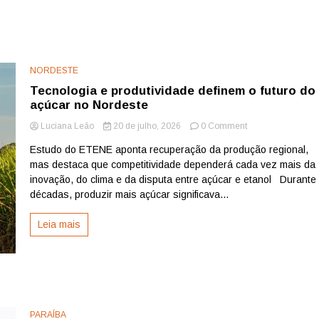
NORDESTE
Tecnologia e produtividade definem o futuro do
açúcar no Nordeste
on
Luciana Leão
20 de julho, 2026
0 Comment
Tecnologia
Estudo do ETENE aponta recuperação da produção regional,
e
mas destaca que competitividade dependerá cada vez mais da
produtividade
definem
inovação, do clima e da disputa entre açúcar e etanol Durante
o
décadas, produzir mais açúcar significava...
futuro
do
Leia mais
açúcar
no
Nordeste
PARAÍBA