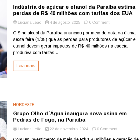
Indústria de açúcar e etanol da Paraíba estima
perdas de R$ 40 milhões com tarifas dos EUA
on
Luciana Leão
4 de agosto, 2025
0 Comment
Indústria
O Sindialcool da Paraíba anunciou por meio de nota na última
de
sexta-feira (1/08) que as perdas para produtores de açúcar e
açúcar
e
etanol devem gerar impactos de R$ 40 milhões na cadeia
etanol
produtiva com tarifas...
da
Paraíba
Leia mais
estima
perdas
de
R$
40
milhões
com
NORDESTE
tarifas
dos
Grupo Olho d´Água inaugura nova usina em
EUA
Pedras de Fogo, na Paraíba
on
Luciana Leão
22 de novembro, 2024
0 Comment
Grupo
Com um investimento de mais de R$ 150 milhões e geração de
Olho