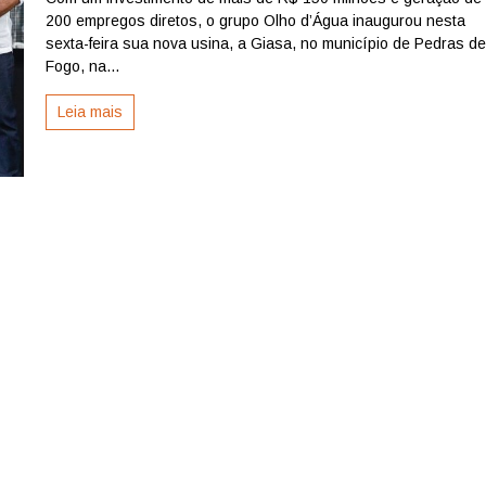
200 empregos diretos, o grupo Olho d’Água inaugurou nesta
d
´Água
sexta-feira sua nova usina, a Giasa, no município de Pedras d
inaugura
Fogo, na...
nova
usina
Leia mais
em
Pedras
de
Fogo,
na
Paraíba