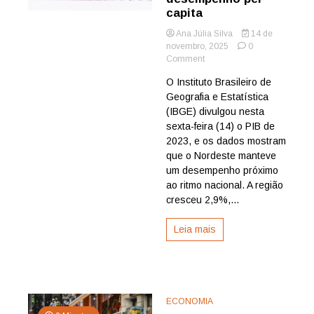
capita
Ana Júlia Silva
14 de
novembro, 2025
0
on
Comment
PIB
O Instituto Brasileiro de
do
Geografia e Estatística
Nordeste
cresce
(IBGE) divulgou nesta
2,9%
sexta-feira (14) o PIB de
em
2023, e os dados mostram
2023
que o Nordeste manteve
e
um desempenho próximo
tem
ao ritmo nacional. A região
estados
acima
cresceu 2,9%,...
da
média
Leia mais
nacional;
Região
possui
pior
desempenho
per
ECONOMIA
capita