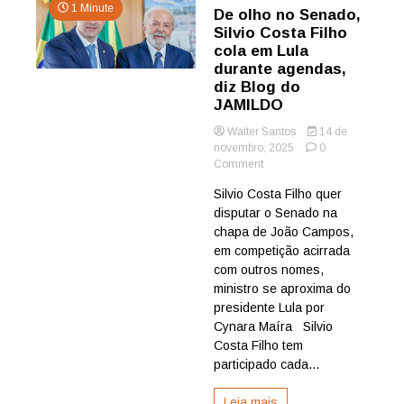
1 Minute
De olho no Senado,
Silvio Costa Filho
cola em Lula
durante agendas,
diz Blog do
JAMILDO
Walter Santos
14 de
novembro, 2025
0
on
Comment
De
Silvio Costa Filho quer
olho
disputar o Senado na
no
Senado,
chapa de João Campos,
Silvio
em competição acirrada
Costa
com outros nomes,
Filho
ministro se aproxima do
cola
presidente Lula por
em
Cynara Maíra Silvio
Lula
durante
Costa Filho tem
agendas,
participado cada...
diz
Blog
Leia mais