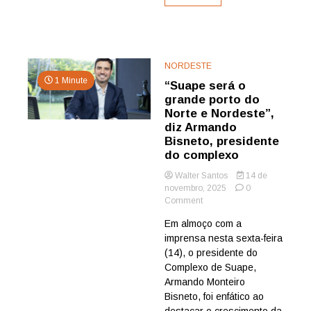
do
País
NORDESTE
1 Minute
“Suape será o
grande porto do
Norte e Nordeste”,
diz Armando
Bisneto, presidente
do complexo
Walter Santos
14 de
novembro, 2025
0
on
Comment
“Suape
Em almoço com a
será
imprensa nesta sexta-feira
o
grande
(14), o presidente do
porto
Complexo de Suape,
do
Armando Monteiro
Norte
Bisneto, foi enfático ao
e
destacar o crescimento da