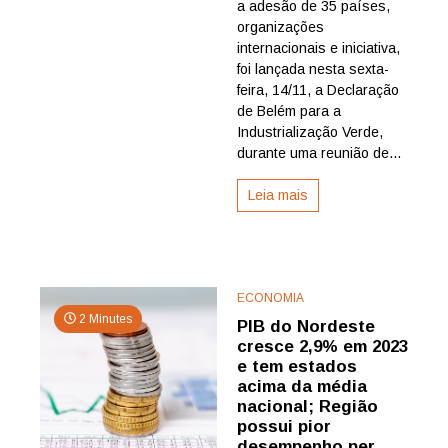
de
a adesão de 35 países,
Belém,
organizações
com
internacionais e iniciativa,
adesão
foi lançada nesta sexta-
de
feira, 14/11, a Declaração
35
de Belém para a
países
Industrialização Verde,
durante uma reunião de...
Leia mais
ECONOMIA
2 Minutes
PIB do Nordeste
cresce 2,9% em 2023
e tem estados
acima da média
nacional; Região
possui pior
desempenho per