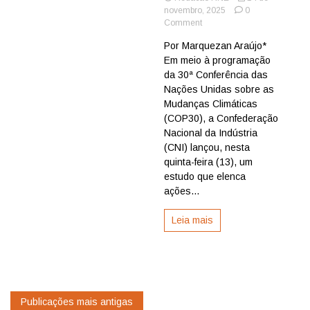
novembro, 2025
0
on
Comment
Estudo
Por Marquezan Araújo*
da
Em meio à programação
CNI
apresenta
da 30ª Conferência das
ações
Nações Unidas sobre as
para
Mudanças Climáticas
destravar
(COP30), a Confederação
US$
Nacional da Indústria
1,3
(CNI) lançou, nesta
trilhão
em
quinta-feira (13), um
financiamento
estudo que elenca
climático
ações...
Leia mais
Navegação
Publicações mais antigas
por