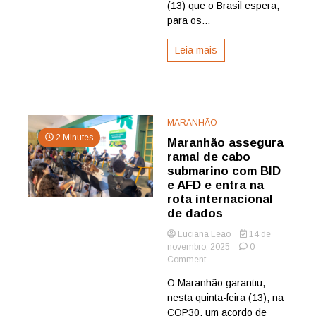
ministro
(13) que o Brasil espera,
para os...
Leia mais
MARANHÃO
2 Minutes
Maranhão assegura
ramal de cabo
submarino com BID
e AFD e entra na
rota internacional
de dados
Luciana Leão
14 de
novembro, 2025
0
on
Comment
Maranhão
O Maranhão garantiu,
assegura
nesta quinta-feira (13), na
ramal
de
COP30, um acordo de