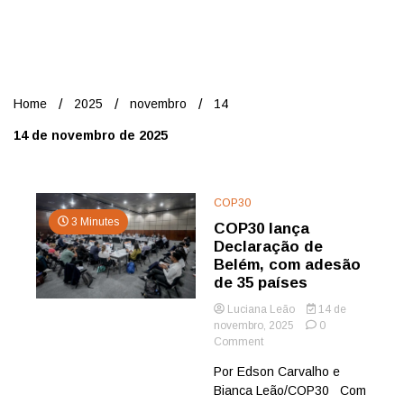
Nord
Home
2025
novembro
14
14 de novembro de 2025
COP30
3 Minutes
COP30 lança
Declaração de
Belém, com adesão
de 35 países
Luciana Leão
14 de
novembro, 2025
0
on
Comment
COP30
Por Edson Carvalho e
lança
Bianca Leão/COP30 Com
Declaração