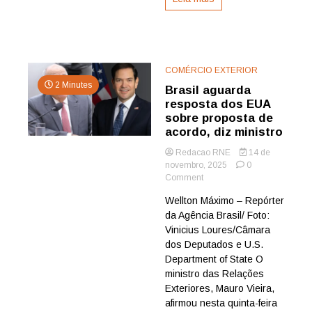
do
JAMILDO
COMÉRCIO EXTERIOR
2 Minutes
Brasil aguarda
resposta dos EUA
sobre proposta de
acordo, diz ministro
Redacao RNE
14 de
novembro, 2025
0
on
Comment
Brasil
Wellton Máximo – Repórter
aguarda
da Agência Brasil/ Foto:
resposta
dos
Vinicius Loures/Câmara
EUA
dos Deputados e U.S.
sobre
Department of State O
proposta
ministro das Relações
de
Exteriores, Mauro Vieira,
acordo,
afirmou nesta quinta-feira
diz