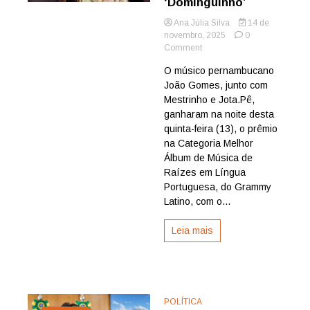
‘Dominguinho’
Ana Júlia Silva
14 de
novembro, 2025
0
on
Comment
João
O músico pernambucano
Gomes
João Gomes, junto com
ganha
Grammy
Mestrinho e Jota.Pê,
Latino
ganharam na noite desta
com
quinta-feira (13), o prêmio
álbum
na Categoria Melhor
‘Dominguinho’
Álbum de Música de
Raízes em Língua
Portuguesa, do Grammy
Latino, com o...
Leia mais
POLÍTICA