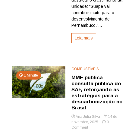
Nordeste”,
unidade: “Suape vai
diz
Armando
contribuir muito para o
Bisneto,
desenvolvimento de
presidente
Pernambuco.”...
do
complexo
Leia mais
COMBUSTÍVEIS
1 Minute
MME publica
consulta pública do
SAF, reforçando as
estratégias para a
descarbonização no
Brasil
Ana Júlia Silva
14 de
novembro, 2025
0
on
Comment
MME