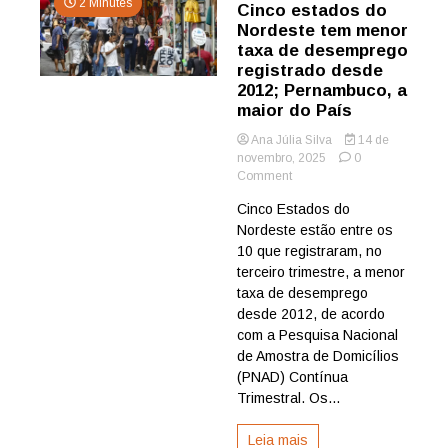
2 Minutes
Cinco estados do
Nordeste tem menor
taxa de desemprego
registrado desde
2012; Pernambuco, a
maior do País
Ana Júlia Silva
14 de
novembro, 2025
0
on
Comment
Cinco
Cinco Estados do
estados
Nordeste estão entre os
do
Nordeste
10 que registraram, no
tem
terceiro trimestre, a menor
menor
taxa de desemprego
taxa
desde 2012, de acordo
de
com a Pesquisa Nacional
desemprego
de Amostra de Domicílios
registrado
desde
(PNAD) Contínua
2012;
Trimestral. Os...
Pernambuco,
a
Leia mais
maior