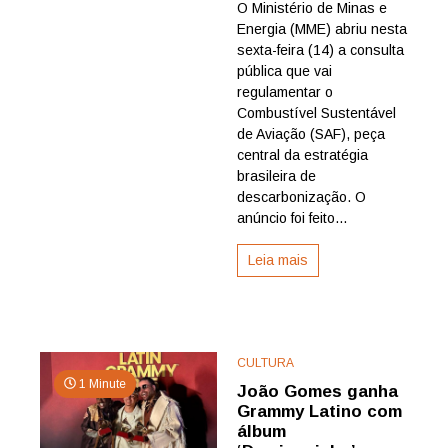
O Ministério de Minas e
publica
Energia (MME) abriu nesta
consulta
pública
sexta-feira (14) a consulta
do
pública que vai
SAF,
regulamentar o
reforçando
Combustível Sustentável
as
de Aviação (SAF), peça
estratégias
central da estratégia
para
a
brasileira de
descarbonização
descarbonização. O
no
anúncio foi feito...
Brasil
Leia mais
CULTURA
1 Minute
João Gomes ganha
Grammy Latino com
álbum