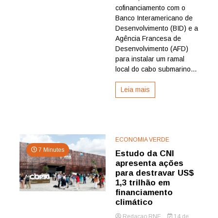
cabo
cofinanciamento com o
submarino
Banco Interamericano de
com
Desenvolvimento (BID) e a
BID
Agência Francesa de
e
Desenvolvimento (AFD)
AFD
e
para instalar um ramal
entra
local do cabo submarino...
na
rota
Leia mais
internacional
de
dados
ECONOMIA VERDE
7 Minutes
Estudo da CNI
apresenta ações
para destravar US$
1,3 trilhão em
financiamento
climático
Redacao RNE
14 de