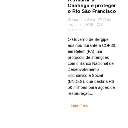
Caatinga e proteger
o Rio São Francisco
Ana Júlia Silva
12 de
novembro, 2025
0
on
Comment
Sergipe
O Governo de Sergipe
firma
assinou durante a COP30,
protocolo
com
em Belém (PA), um
o
protocolo de intenções
BNDES
com o Banco Nacional de
para
Desenvolvimento
restaurar
Econômico e Social
a
(BNDES), que destina R$
Caatinga
e
50 milhões para ações de
proteger
restauração...
o
Rio
Leia mais
São
Francisco