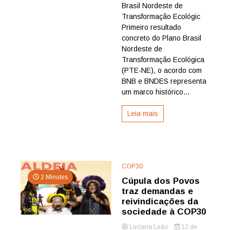
e
Brasil Nordeste de
BNB
Transformação Ecológic
firmam
Primeiro resultado
acordo
concreto do Plano Brasil
de
Nordeste de
R$
Transformação Ecológica
100
milhões
(PTE-NE), o acordo com
para
BNB e BNDES representa
recompor
um marco histórico...
a
CAATINGA
Leia mais
COP30
2 Minutes
Cúpula dos Povos
traz demandas e
reivindicações da
sociedade à COP30
Luciana Leão
12 de