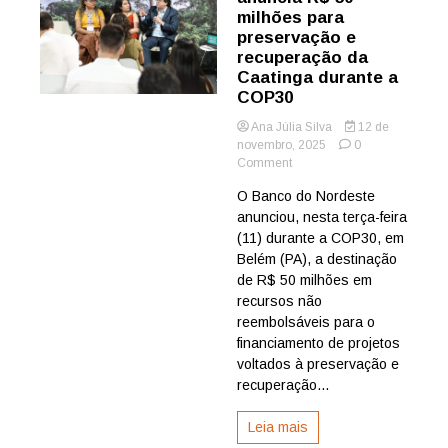
milhões para
preservação e
recuperação da
Caatinga durante a
COP30
Ana Júlia Silva
12 de
novembro, 2025
0
on
Comment
Banco
O Banco do Nordeste
do
anunciou, nesta terça-feira
Nordeste
anuncia
(11) durante a COP30, em
R$
Belém (PA), a destinação
50
de R$ 50 milhões em
milhões
recursos não
para
reembolsáveis para o
preservação
financiamento de projetos
e
recuperação
voltados à preservação e
da
recuperação...
Caatinga
durante
Leia mais
a