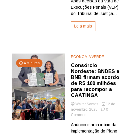
Após decisão da Vara de
Execuções Penais (VEP)
do Tribunal de Justiça...
Leia mais
ECONOMIA VERDE
4 Minutes
Consórcio
Nordeste: BNDES e
BNB firmam acordo
de R$ 100 milhões
para recompor a
CAATINGA
Walter Santos
12 de
novembro, 2025
0
on
Comment
Consórcio
Anúncio marca início da
Nordeste:
implementação do Plano
BNDES