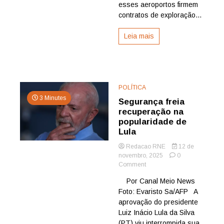
esses aeroportos firmem
contratos de exploração...
Leia mais
POLÍTICA
3 Minutes
Segurança freia
recuperação na
popularidade de
Lula
Redacao RNE
12 de
novembro, 2025
0
on
Comment
Segurança
Por Canal Meio News
freia
Foto: Evaristo Sa/AFP A
recuperação
na
aprovação do presidente
popularidade
Luiz Inácio Lula da Silva
de
(PT) viu interrompida sua