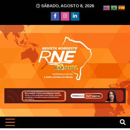
Skip
SÁBADO, AGOSTO 8, 2026
to
content
A nova leitura do Brasil
Revi