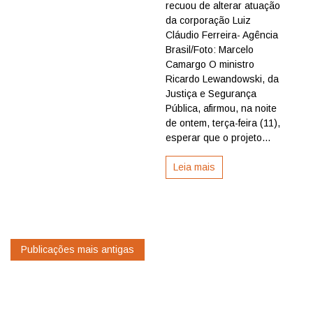
recuou de alterar atuação
que
mudança
da corporação Luiz
no
Cláudio Ferreira- Agência
papel
Brasil/Foto: Marcelo
da
Camargo O ministro
PF
Ricardo Lewandowski, da
seria
Justiça e Segurança
inconstitucional
Pública, afirmou, na noite
de ontem, terça-feira (11),
esperar que o projeto...
Leia mais
Navegação
Publicações mais antigas
por
posts