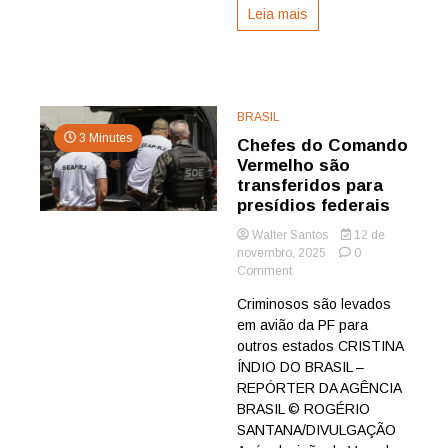
Leia mais
BRASIL
3 Minutes
Chefes do Comando
Vermelho são
transferidos para
presídios federais
Walter Santos
12 de
novembro, 2025
0
on
Comment
Chefes
Criminosos são levados
do
em avião da PF para
Comando
Vermelho
outros estados CRISTINA
são
ÍNDIO DO BRASIL –
transferidos
REPÓRTER DA AGÊNCIA
para
BRASIL © ROGÉRIO
presídios
SANTANA/DIVULGAÇÃO
federais