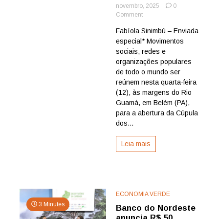
novembro, 2025
0
on
Comment
Cúpula
Fabíola Sinimbú – Enviada
dos
especial* Movimentos
Povos
traz
sociais, redes e
demandas
organizações populares
e
de todo o mundo ser
reivindicações
reúnem nesta quarta-feira
da
(12), às margens do Rio
sociedade
Guamá, em Belém (PA),
à
COP30
para a abertura da Cúpula
dos...
Leia mais
ECONOMIA VERDE
3 Minutes
Banco do Nordeste
anuncia R$ 50