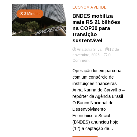
ECONOMIA VERDE
3 Minutes
BNDES mobiliza
mais R$ 21 bilhões
na COP30 para
transição
sustentável
Ana Júlia Silva
12 de
novembro, 2025
0
on
Comment
BNDES
Operação foi em parceria
mobiliza
com um consórcio de
mais
R$
instituições financeiras
21
Anna Karina de Carvalho –
bilhões
repórter da Agência Brasil
na
O Banco Nacional de
COP30
Desenvolvimento
para
Econômico e Social
transição
sustentável
(BNDES) anunciou hoje
(12) a captação de...