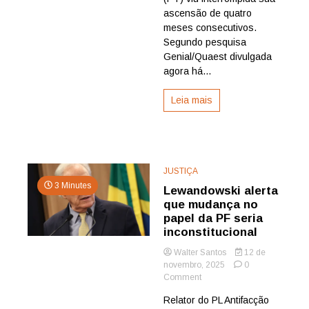
Lula
ascensão de quatro
meses consecutivos.
Segundo pesquisa
Genial/Quaest divulgada
agora há...
Leia mais
JUSTIÇA
3 Minutes
Lewandowski alerta
que mudança no
papel da PF seria
inconstitucional
Walter Santos
12 de
novembro, 2025
0
on
Comment
Lewandowski
Relator do PL Antifacção
alerta