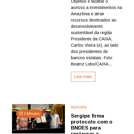
Objetivo é facilitar o
se
acesso a investimentos na
une
ao
Amazônia e atrair
BID
recursos destinados ao
para
desenvolvimento
democratizar
sustentável da região
financiamento
Presidente da CAIXA,
ao
Carlos Vieira (e), ao lado
desenvolvimento
sustentável
dos presidentes de
bancos estatais. Foto:
Beatriz Lobo/CAIXA...
Leia mais
SERGIPE
2 Minutes
Sergipe firma
protocolo com o
BNDES para
restaurar a