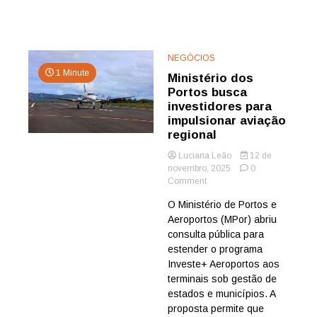
COP30
NEGÓCIOS
1 Minute
Ministério dos
Portos busca
investidores para
impulsionar aviação
regional
Luciana Leão
12 de
novembro, 2025
0
on
Comment
Ministério
O Ministério de Portos e
dos
Aeroportos (MPor) abriu
Portos
busca
consulta pública para
investidores
estender o programa
para
Investe+ Aeroportos aos
impulsionar
terminais sob gestão de
aviação
estados e municípios. A
regional
proposta permite que