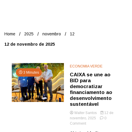
Nord
Home
2025
novembro
12
12 de novembro de 2025
ECONOMIA VERDE
3 Minutes
CAIXA se une ao
BID para
democratizar
financiamento ao
desenvolvimento
sustentável
Walter Santos
12 de
novembro, 2025
0
on
Comment
CAIXA