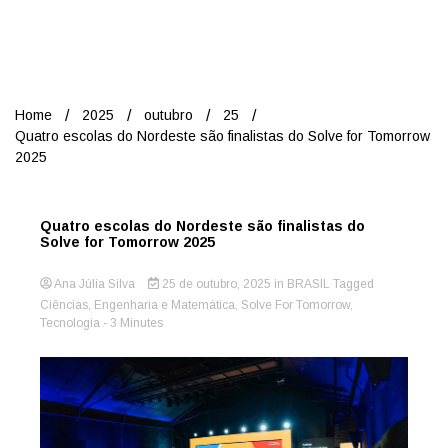
Nord
Home
2025
outubro
25
Quatro escolas do Nordeste são finalistas do Solve for Tomorrow
2025
Quatro escolas do Nordeste são finalistas do
Solve for Tomorrow 2025
Ana Júlia Silva
25 de outubro, 2025
in
BRASIL
Tagged
Ciências
,
Engenharia e Matemática
,
Solve For Tomorrow
,
Tecnologia
- 3 Minutes