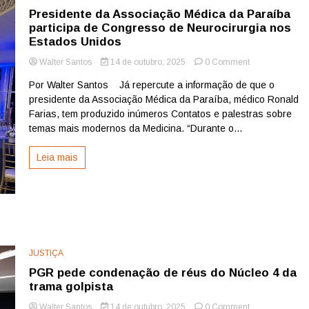
novidades
Presidente da Associação Médica da Paraíba
para
o
participa de Congresso de Neurocirurgia nos
mercado
Estados Unidos
financeiro
on
Walter Santos
14 de outubro, 2025
0 Comment
Presidente
Por Walter Santos Já repercute a informação de que o
da
presidente da Associação Médica da Paraíba, médico Ronald
Associação
Médica
Farias, tem produzido inúmeros Contatos e palestras sobre
da
temas mais modernos da Medicina. “Durante o...
Paraíba
participa
Leia mais
de
Congresso
de
Neurocirurgia
nos
Estados
Unidos
JUSTIÇA
PGR pede condenação de réus do Núcleo 4 da
trama golpista
on
Walter Santos
14 de outubro, 2025
0 Comment