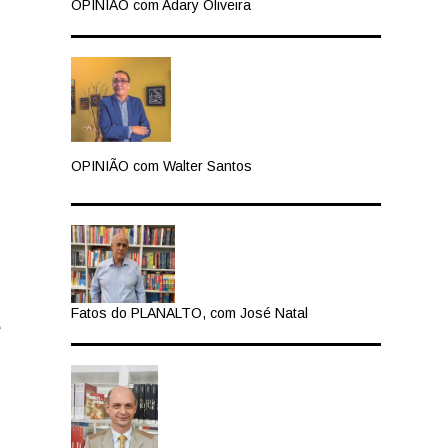
OPINIÃO com Adary Oliveira
OPINIÃO com Walter Santos
Fatos do PLANALTO, com José Natal
e