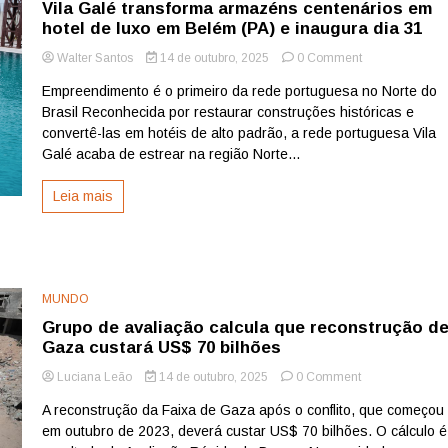
Vila Galé transforma armazéns centenários em
hotel de luxo em Belém (PA) e inaugura dia 31
on
Walter Santos
14 de outubro, 2025
0 Comment
Vila
Empreendimento é o primeiro da rede portuguesa no Norte do
Galé
Brasil Reconhecida por restaurar construções históricas e
transforma
armazéns
convertê-las em hotéis de alto padrão, a rede portuguesa Vila
centenários
Galé acaba de estrear na região Norte...
em
hotel
Leia mais
de
luxo
em
Belém
(PA)
e
MUNDO
inaugura
Grupo de avaliação calcula que reconstrução d
dia
Gaza custará US$ 70 bilhões
31
on
Luciana Leão
14 de outubro, 2025
0 Comment
Grupo
A reconstrução da Faixa de Gaza após o conflito, que começou
de
em outubro de 2023, deverá custar US$ 70 bilhões. O cálculo é
avaliação
calcula