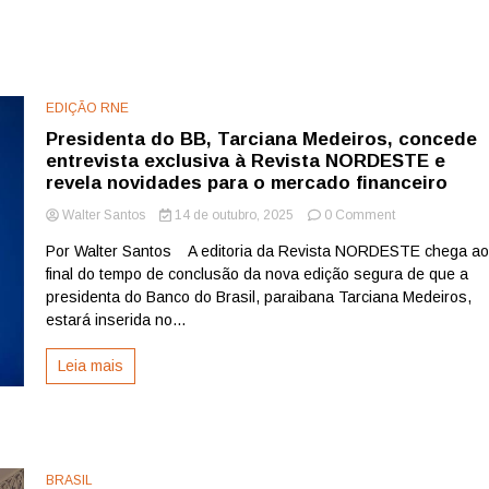
EDIÇÃO RNE
Presidenta do BB, Tarciana Medeiros, concede
entrevista exclusiva à Revista NORDESTE e
revela novidades para o mercado financeiro
on
Walter Santos
14 de outubro, 2025
0 Comment
Presidenta
Por Walter Santos A editoria da Revista NORDESTE chega a
do
final do tempo de conclusão da nova edição segura de que a
BB,
Tarciana
presidenta do Banco do Brasil, paraibana Tarciana Medeiros,
Medeiros,
estará inserida no...
concede
entrevista
Leia mais
exclusiva
à
Revista
NORDESTE
e
revela
BRASIL