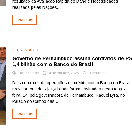
resultado da Avaliação Rápida de Dano e Necessidades
que
realizada pelas Nações...
reconstrução
de
Leia mais
Gaza
custará
US$
70
bilhões
PERNAMBUCO
Governo de Pernambuco assina contratos de R
1,4 bilhão com o Banco do Brasil
on
Luciana Leão
14 de outubro, 2025
0 Comment
Governo
Dois contratos de operações de crédito com o Banco do Brasil
de
no valor total de R$ 1,4 bilhão foram assinados nesta terça-
Pernambuco
assina
feira, 14, pela governadora de Pernambuco, Raquel Lyra, no
contratos
Palácio do Campo das...
de
R$
Leia mais
1,4
bilhão
com
o