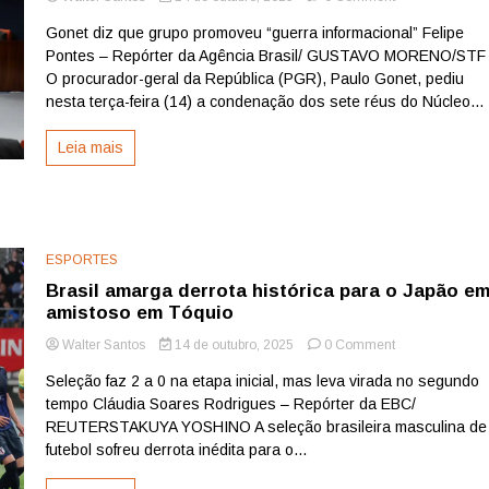
PGR
Gonet diz que grupo promoveu “guerra informacional” Felipe
pede
Pontes – Repórter da Agência Brasil/ GUSTAVO MORENO/STF
condenação
de
O procurador-geral da República (PGR), Paulo Gonet, pediu
réus
nesta terça-feira (14) a condenação dos sete réus do Núcleo...
do
Núcleo
Leia mais
4
da
trama
golpista
ESPORTES
Brasil amarga derrota histórica para o Japão e
amistoso em Tóquio
on
Walter Santos
14 de outubro, 2025
0 Comment
Brasil
Seleção faz 2 a 0 na etapa inicial, mas leva virada no segundo
amarga
tempo Cláudia Soares Rodrigues – Repórter da EBC/
derrota
histórica
REUTERSTAKUYA YOSHINO A seleção brasileira masculina de
para
futebol sofreu derrota inédita para o...
o
Japão