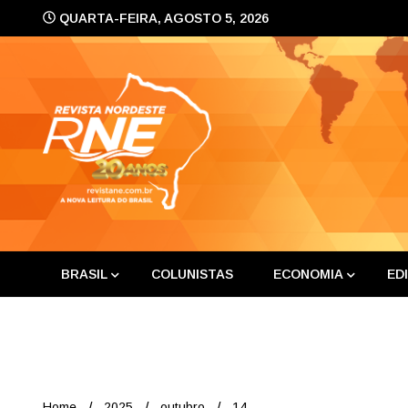
Skip
QUARTA-FEIRA, AGOSTO 5, 2026
to
content
A nova leitura do Brasil
Revis
BRASIL
COLUNISTAS
ECONOMIA
ED
Home
2025
outubro
14