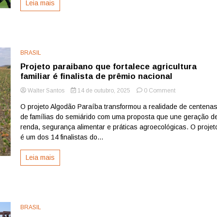
Leia mais
em
amistoso
em
Tóquio
BRASIL
Projeto paraibano que fortalece agricultura
familiar é finalista de prêmio nacional
on
Walter Santos
14 de outubro, 2025
0 Comment
Projeto
O projeto Algodão Paraíba transformou a realidade de centena
paraibano
de famílias do semiárido com uma proposta que une geração d
que
fortalece
renda, segurança alimentar e práticas agroecológicas. O projet
agricultura
é um dos 14 finalistas do...
familiar
é
Leia mais
finalista
de
prêmio
nacional
BRASIL