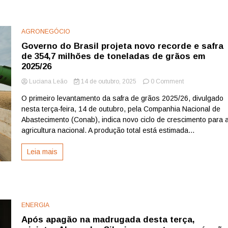
Banco
do
Brasil
AGRONEGÓCIO
Governo do Brasil projeta novo recorde e safra
de 354,7 milhões de toneladas de grãos em
2025/26
on
Luciana Leão
14 de outubro, 2025
0 Comment
Governo
O primeiro levantamento da safra de grãos 2025/26, divulgado
do
nesta terça-feira, 14 de outubro, pela Companhia Nacional de
Brasil
projeta
Abastecimento (Conab), indica novo ciclo de crescimento para 
novo
agricultura nacional. A produção total está estimada...
recorde
e
Leia mais
safra
de
354,7
milhões
de
toneladas
ENERGIA
de
Após apagão na madrugada desta terça,
grãos
em