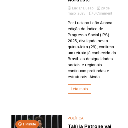
Luciana Leão
29 de
on
maio, 2025
0 Comment
IPS
Por Luciana Leão A nova
Brasil
edição do Índice de
2025
destaca
Progresso Social (IPS)
desiguald
2025, divulgada nesta
e
quinta-feira (29), confirma
avanços
um retrato já conhecido do
no
Brasil: as desigualdades
país;
sociais e regionais
João
Pessoa
continuam profundas e
obtém
estruturais. Ainda...
melhor
resultado
Leia mais
no
Nordeste
POLÍTICA
1 Minute
Talíria Petrone vai