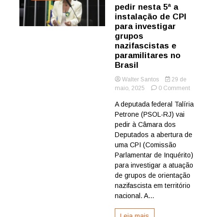
pedir nesta 5ª a
instalação de CPI
para investigar
grupos
nazifascistas e
paramilitares no
Brasil
Walter Santos
29 de
on
maio, 2025
0 Comment
Talíria
A deputada federal Talíria
Petrone
Petrone (PSOL-RJ) vai
vai
pedir
pedir à Câmara dos
nesta
Deputados a abertura de
5ª
uma CPI (Comissão
a
Parlamentar de Inquérito)
instalação
para investigar a atuação
de
de grupos de orientação
CPI
para
nazifascista em território
investigar
nacional. A...
grupos
nazifascis
Leia mais