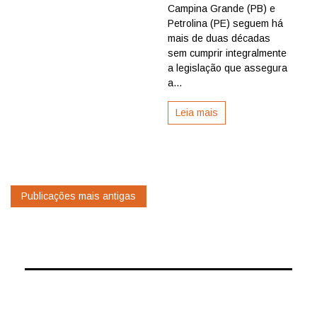
juninas
Campina Grande (PB) e
pelo
Petrolina (PE) seguem há
Nordeste,
mais de duas décadas
por
sem cumprir integralmente
parte
de
a legislação que assegura
gestores
a...
Leia mais
Navegação
Publicações mais antigas
por
posts