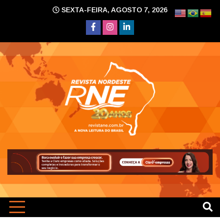
Skip
SEXTA-FEIRA, AGOSTO 7, 2026
to
content
A nova leitura do Brasil
Revi