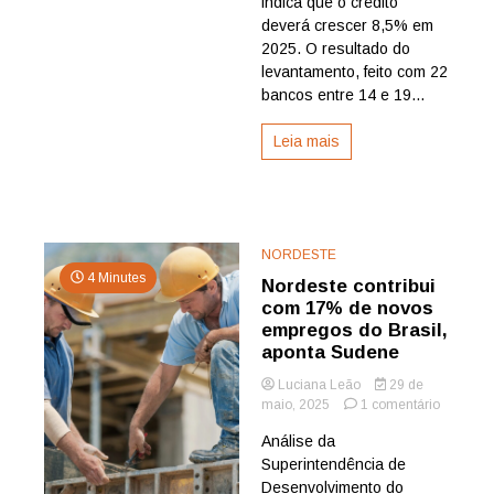
indica que o crédito
indica
deverá crescer 8,5% em
pesquisa
2025. O resultado do
da
levantamento, feito com 22
Febraban
bancos entre 14 e 19...
Leia mais
NORDESTE
4 Minutes
Nordeste contribui
com 17% de novos
empregos do Brasil,
aponta Sudene
Luciana Leão
29 de
em
maio, 2025
1 comentário
Nordeste
Análise da
contribui
Superintendência de
com
17%
Desenvolvimento do