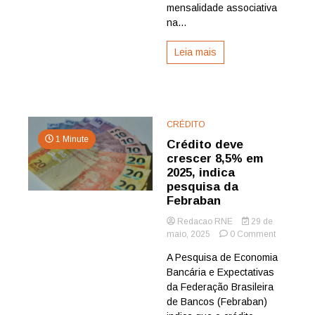
mensalidade associativa
na...
Leia mais
CRÉDITO
1 Minute
Crédito deve
crescer 8,5% em
2025, indica
pesquisa da
Febraban
Redacao RNE
29 de
on
maio, 2025
0 Comment
Crédito
A Pesquisa de Economia
deve
Bancária e Expectativas
crescer
8,5%
da Federação Brasileira
em
de Bancos (Febraban)
2025,