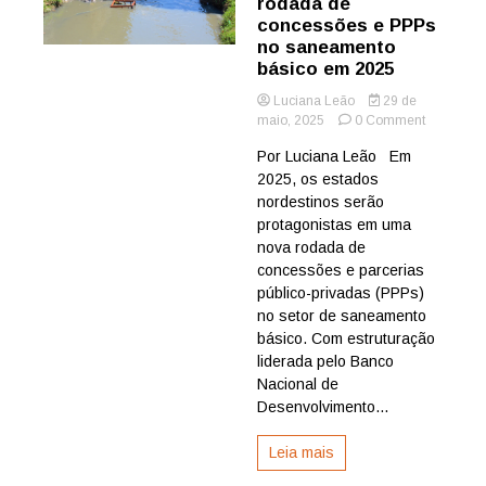
rodada de
concessões e PPPs
no saneamento
básico em 2025
Luciana Leão
29 de
on
maio, 2025
0 Comment
Nordeste
Por Luciana Leão Em
protagoni
2025, os estados
nova
rodada
nordestinos serão
de
protagonistas em uma
concessõ
nova rodada de
e
concessões e parcerias
PPPs
público-privadas (PPPs)
no
no setor de saneamento
saneamen
básico
básico. Com estruturação
em
liderada pelo Banco
2025
Nacional de
Desenvolvimento...
Leia mais