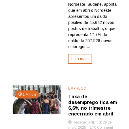
de
Nordeste, Sudene, aponta
novos
que em abri o Nordeste
emprego
apresentou um saldo
do
positivo de 45.642 novos
Brasil,
postos de trabalho, o que
aponta
Sudene
representa 17,7% do
saldo de 257.528 novos
empregos...
Leia mais
EMPREGO
1 Minute
Taxa de
desemprego fica em
6,6% no trimestre
encerrado em abril
Redacao RNE
29 de
on
maio, 2025
0 Comment