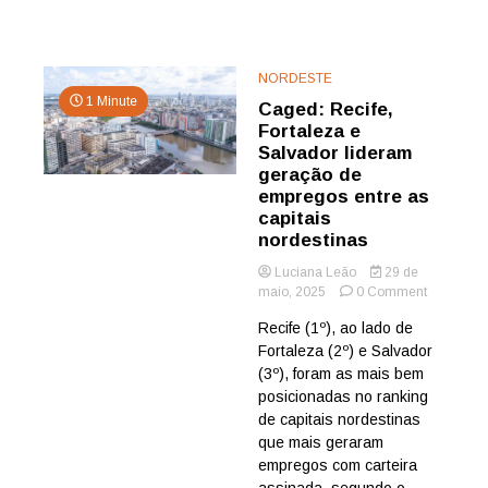
NORDESTE
1 Minute
Caged: Recife,
Fortaleza e
Salvador lideram
geração de
empregos entre as
capitais
nordestinas
Luciana Leão
29 de
on
maio, 2025
0 Comment
Caged:
Recife (1º), ao lado de
Recife,
Fortaleza (2º) e Salvador
Fortaleza
e
(3º), foram as mais bem
Salvador
posicionadas no ranking
lideram
de capitais nordestinas
geração
que mais geraram
de
empregos com carteira
empregos
assinada, segundo o
entre