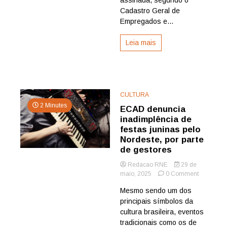
as
Cadastro Geral de
capitais
Empregados e...
nordestin
Leia mais
CULTURA
2 Minutes
ECAD denuncia
inadimplência de
festas juninas pelo
Nordeste, por parte
de gestores
Redacao RNE
29 de
on
maio, 2025
0 Comment
ECAD
Mesmo sendo um dos
denuncia
principais símbolos da
inadimplê
de
cultura brasileira, eventos
festas
tradicionais como os de