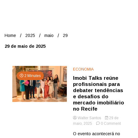
Nord
Home
2025
maio
29
29 de maio de 2025
ECONOMIA
2 Minutes
Imobi Talks reúne
profissionais para
debater tendências
e desafios do
mercado imobiliário
no Recife
Walter Santos
29 de
on
maio, 2025
0 Comment
Imobi
O evento acontecerá no
Talks