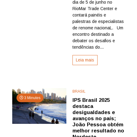
dia de 5 de junho no
reúne
profission
RioMar Trade Center e
para
contará painéis e
debater
palestras de especialistas
tendência
de renome nacionaL. Um
e
encontro destinado a
desafios
debater os desafios e
do
mercado
tendências do...
imobiliário
no
Leia mais
Recife
BRASIL
3 Minutes
IPS Brasil 2025
destaca
desigualdades e
avanços no país;
João Pessoa obtém
melhor resultado no
Nordeste