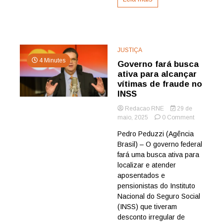
e
paramilita
no
Brasil
JUSTIÇA
4 Minutes
Governo fará busca
ativa para alcançar
vítimas de fraude no
INSS
Redacao RNE
29 de
on
maio, 2025
0 Comment
Governo
Pedro Peduzzi (Agência
fará
Brasil) – O governo federal
busca
ativa
fará uma busca ativa para
para
localizar e atender
alcançar
aposentados e
vítimas
pensionistas do Instituto
de
Nacional do Seguro Social
fraude
(INSS) que tiveram
no
INSS
desconto irregular de