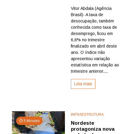
Taxa
Vitor Abdala (Agência
de
Brasil)- A taxa de
desempre
fica
desocupação, também
em
conhecida como taxa de
6,6%
desemprego, ficou em
no
6,6% no trimestre
trimestre
finalizado em abril deste
encerrado
ano. O índice não
em
abril
apresentou variação
estatística em relação ao
trimestre anterior,...
Leia mais
INFRAESTRUTURA
5 Minutes
Nordeste
protagoniza nova