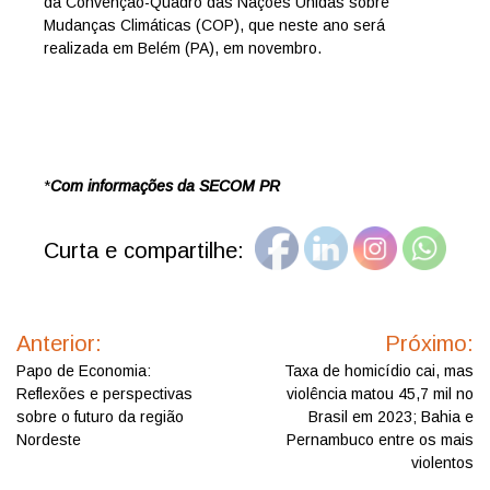
da Convenção-Quadro das Nações Unidas sobre
Mudanças Climáticas (COP), que neste ano será
realizada em Belém (PA), em novembro.
*
Com informações da SECOM PR
Curta e compartilhe:
Navegação
de
Anterior:
Próximo:
Post
Papo de Economia:
Taxa de homicídio cai, mas
Reflexões e perspectivas
violência matou 45,7 mil no
sobre o futuro da região
Brasil em 2023; Bahia e
Nordeste
Pernambuco entre os mais
violentos