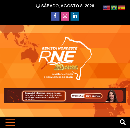
Skip
SÁBADO, AGOSTO 8, 2026
to
content
A nova leitura do Brasil
Revi