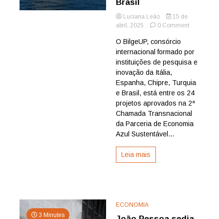
Brasil
Luciana Leão
15 de
on
abril, 2025
0 Comment
Projeto
O BilgeUP, consórcio
internacion
internacional formado por
sobre
economia
instituições de pesquisa e
azul
inovação da Itália,
é
Espanha, Chipre, Turquia
selecionad
e Brasil, está entre os 24
em
projetos aprovados na 2ª
chamada
Chamada Transnacional
global;
IATI
da Parceria de Economia
representa
Azul Sustentável...
o
Brasil
Leia mais
ECONOMIA
3 Minutes
João Pessoa sedia