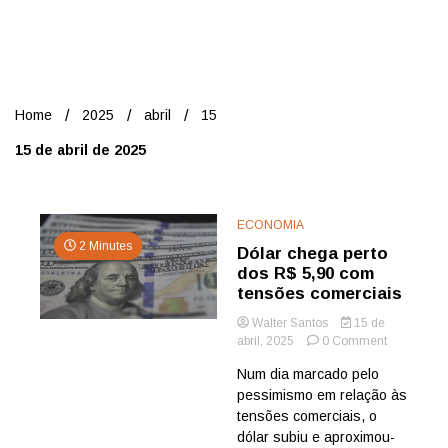
Nord
Home
2025
abril
15
15 de abril de 2025
ECONOMIA
2 Minutes
Dólar chega perto
dos R$ 5,90 com
tensões comerciais
Walter Santos
15 de
on
abril, 2025
0 Comment
Dólar
Num dia marcado pelo
chega
pessimismo em relação às
perto
dos
tensões comerciais, o
R$
dólar subiu e aproximou-
5,90