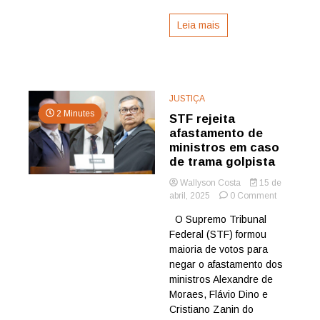
Leia mais
JUSTIÇA
2 Minutes
STF rejeita
afastamento de
ministros em caso
de trama golpista
Wallyson Costa
15 de
on
abril, 2025
0 Comment
STF
O Supremo Tribunal
rejeita
Federal (STF) formou
afastament
de
maioria de votos para
ministros
negar o afastamento dos
em
ministros Alexandre de
caso
Moraes, Flávio Dino e
de
Cristiano Zanin do
trama