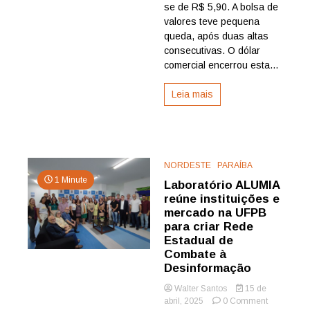
se de R$ 5,90. A bolsa de
com
valores teve pequena
tensões
queda, após duas altas
comerciais
consecutivas. O dólar
comercial encerrou esta...
Leia mais
NORDESTE
PARAÍBA
1 Minute
Laboratório ALUMIA
reúne instituições e
mercado na UFPB
para criar Rede
Estadual de
Combate à
Desinformação
Walter Santos
15 de
on
abril, 2025
0 Comment