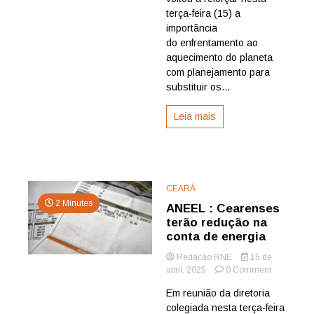
Marina
terça-feira (15) a
Silva
importância
sobre
do enfrentamento ao
COP30
em
aquecimento do planeta
Belém
com planejamento para
substituir os...
Leia mais
CEARÁ
2 Minutes
ANEEL : Cearenses
terão redução na
conta de energia
Redacao RNE
15 de
on
abril, 2025
0 Comment
ANEEL
Em reunião da diretoria
:
colegiada nesta terça-feira
Cearenses