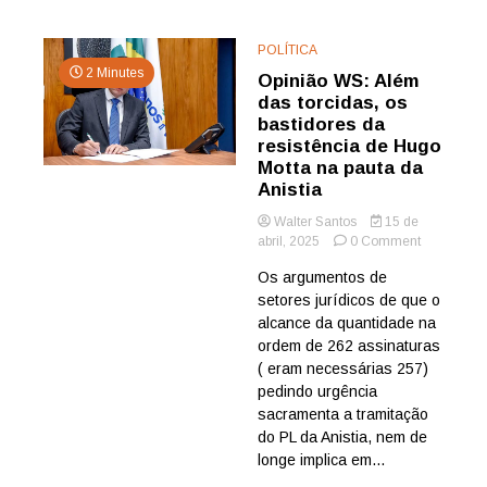
POLÍTICA
2 Minutes
Opinião WS: Além
das torcidas, os
bastidores da
resistência de Hugo
Motta na pauta da
Anistia
Walter Santos
15 de
on
abril, 2025
0 Comment
Opinião
Os argumentos de
WS:
setores jurídicos de que o
Além
das
alcance da quantidade na
torcidas,
ordem de 262 assinaturas
os
( eram necessárias 257)
bastidores
pedindo urgência
da
sacramenta a tramitação
resistência
do PL da Anistia, nem de
de
Hugo
longe implica em...
Motta