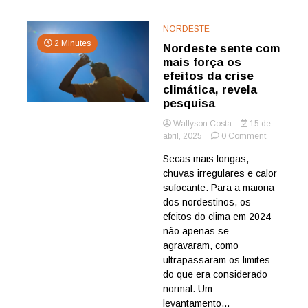
NORDESTE
2 Minutes
Nordeste sente com
mais força os
efeitos da crise
climática, revela
pesquisa
Wallyson Costa
15 de
on
abril, 2025
0 Comment
Nordeste
Secas mais longas,
sente
chuvas irregulares e calor
com
mais
sufocante. Para a maioria
força
dos nordestinos, os
os
efeitos do clima em 2024
efeitos
não apenas se
da
agravaram, como
crise
ultrapassaram os limites
climática,
revela
do que era considerado
pesquisa
normal. Um
levantamento...