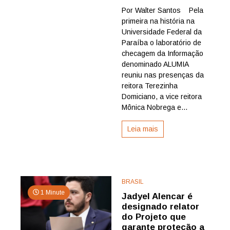
Laboratório
Por Walter Santos Pela
ALUMIA
primeira na história na
reúne
instituições
Universidade Federal da
e
Paraíba o laboratório de
mercado
checagem da Informação
na
denominado ALUMIA
UFPB
reuniu nas presenças da
para
reitora Terezinha
criar
Rede
Domiciano, a vice reitora
Estadual
Mônica Nobrega e...
de
Combate
Leia mais
à
Desinform
BRASIL
1 Minute
Jadyel Alencar é
designado relator
do Projeto que
garante proteção a