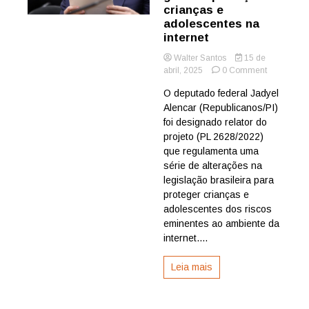
crianças e
adolescentes na
internet
Walter Santos
15 de
on
abril, 2025
0 Comment
Jadyel
O deputado federal Jadyel
Alencar
Alencar (Republicanos/PI)
é
designado
foi designado relator do
relator
projeto (PL 2628/2022)
do
que regulamenta uma
Projeto
série de alterações na
que
legislação brasileira para
garante
proteger crianças e
proteção
a
adolescentes dos riscos
crianças
eminentes ao ambiente da
e
internet....
adolescent
na
Leia mais
internet