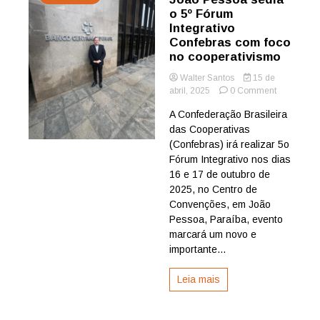
o 5º Fórum
Integrativo
Confebras com foco
no cooperativismo
Walter Santos
15 de
on
abril, 2025
0 Comment
João
A Confederação Brasileira
Pessoa
das Cooperativas
sedia
o
(Confebras) irá realizar 5o
5º
Fórum Integrativo nos dias
Fórum
16 e 17 de outubro de
Integrativo
2025, no Centro de
Confebras
Convenções, em João
com
Pessoa, Paraíba, evento
foco
no
marcará um novo e
cooperativ
importante...
Leia mais