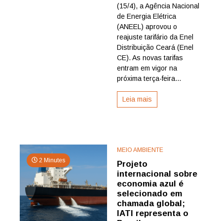
terão
(15/4), a Agência Nacional
redução
de Energia Elétrica
na
(ANEEL) aprovou o
conta
reajuste tarifário da Enel
de
Distribuição Ceará (Enel
energia
CE). As novas tarifas
entram em vigor na
próxima terça-feira...
Leia mais
MEIO AMBIENTE
2 Minutes
Projeto
internacional sobre
economia azul é
selecionado em
chamada global;
IATI representa o