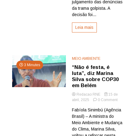
julgamento das denúncias
golpista
da trama golpista. A
decisão foi...
Leia mais
MEIO AMBIENTE
3 Minutes
“Não é festa, é
luta”, diz Marina
Silva sobre COP30
em Belém
Redacao RNE
15 de
on
abril, 2025
0 Comment
“Não
Fabíola Sinimbú (Agência
é
Brasil) – A ministra do
festa,
é
Meio Ambiente e Mudança
luta”,
do Clima, Marina Silva,
diz
voltou a reforçar nesta