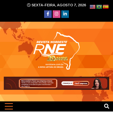
Skip
SEXTA-FEIRA, AGOSTO 7, 2026
to
content
A nova leitura do Brasil
Revi