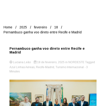
Nord
Home
2025
fevereiro
18
Pernambuco ganha voo direto entre Recife e Madrid
Pernambuco ganha voo direto entre Recife e
Madrid
Luciana Leão
18 de fevereiro, 2025
in
NORDESTE
Tagged
Azul Linhas Aéreas
,
Recife-Madrid
,
Turismo Internacional
- 3
Minutes