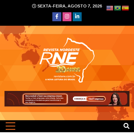
Skip
SEXTA-FEIRA, AGOSTO 7, 2026
to
content
A nova leitura do Brasil
Revi