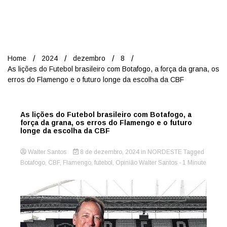
Nord
Home
2024
dezembro
8
As lições do Futebol brasileiro com Botafogo, a força da grana, os
erros do Flamengo e o futuro longe da escolha da CBF
As lições do Futebol brasileiro com Botafogo, a
força da grana, os erros do Flamengo e o futuro
longe da escolha da CBF
Walter Santos
8 de dezembro, 2024
in
NORDESTE
Tagged
Botafogo
,
CBF
,
Flamengo
,
futebol
,
Opinião Walter Santos
- 1 Minute