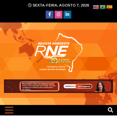
Skip
SEXTA-FEIRA, AGOSTO 7, 2026
to
content
A nova leitura do Brasil
Revi