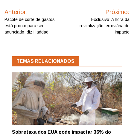
Navegação
de
Anterior:
Próximo:
Post
Pacote de corte de gastos
Exclusivo: A hora da
está pronto para ser
revitalização ferroviária de
anunciado, diz Haddad
impacto
TEMAS RELACIONADOS
Sobretaxa dos EUA pode impactar 36% do