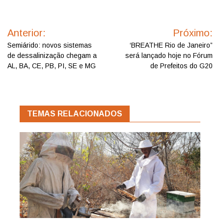
Navegação
de
Anterior:
Próximo:
Post
Semiárido: novos sistemas
‘BREATHE Rio de Janeiro”
de dessalinização chegam a
será lançado hoje no Fórum
AL, BA, CE, PB, PI, SE e MG
de Prefeitos do G20
TEMAS RELACIONADOS