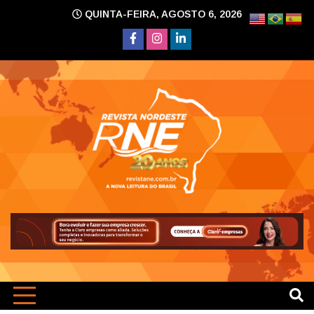
Skip
QUINTA-FEIRA, AGOSTO 6, 2026
to
content
A nova leitura do Brasil
Revi