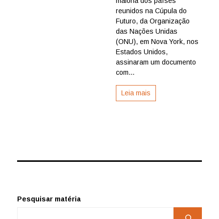
maioria dos países
com
reunidos na Cúpula do
56
Futuro, da Organização
ações
das Nações Unidas
para
(ONU), em Nova York, nos
o
Estados Unidos,
futuro
do
assinaram um documento
planeta
com...
Leia mais
Pesquisar matéria