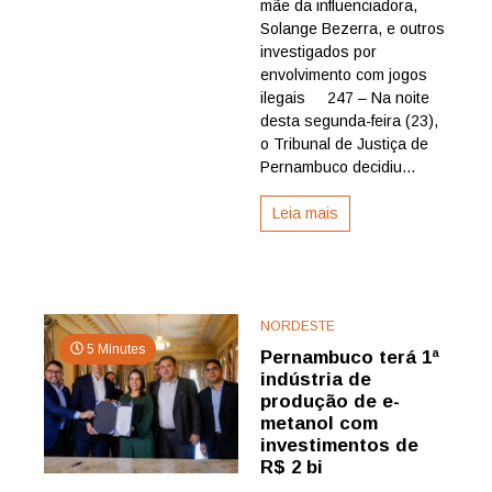
mãe da influenciadora,
ganha
liberdade
Solange Bezerra, e outros
após
investigados por
decisão
envolvimento com jogos
da
ilegais 247 – Na noite
Justiça
desta segunda-feira (23),
de
o Tribunal de Justiça de
Pernambuco
Pernambuco decidiu...
Leia mais
NORDESTE
5 Minutes
Pernambuco terá 1ª
indústria de
produção de e-
metanol com
investimentos de
R$ 2 bi