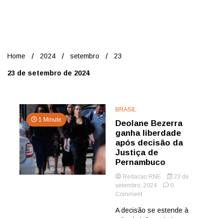
Nord
Home
2024
setembro
23
23 de setembro de 2024
BRASIL
1 Minute
Deolane Bezerra
ganha liberdade
após decisão da
Justiça de
Pernambuco
Redacao RNE
23 de
setembro, 2024
0
on
Comment
Deolane
A decisão se estende à
Bezerra