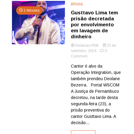
BRASIL
2 Minutes
Gusttavo Lima tem
prisão decretada
por envolvimento
em lavagem de
dinheiro
Redacao RNE
23 de
setembro, 2024
0
on
Comment
Gusttavo
Cantor é alvo da
Lima
Operação Integration, que
tem
prisão
também prendeu Deolane
decretada
Bezerra. Portal WSCOM
por
A Justiça de Pernambuco
envolvimento
decretou, na tarde desta
em
segunda-feira (23), a
lavagem
prisão preventiva do
de
dinheiro
cantor Gusttavo Lima. A
decisão...