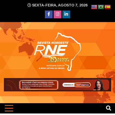
Skip
SEXTA-FEIRA, AGOSTO 7, 2026
to
content
A nova leitura do Brasil
Revi