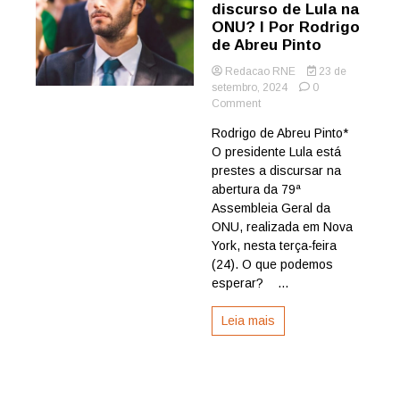
discurso de Lula na
ONU? I Por Rodrigo
de Abreu Pinto
Redacao RNE
23 de
setembro, 2024
0
on
Comment
O
Rodrigo de Abreu Pinto*
que
O presidente Lula está
esperar
do
prestes a discursar na
discurso
abertura da 79ª
de
Assembleia Geral da
Lula
ONU, realizada em Nova
na
York, nesta terça-feira
ONU?
(24). O que podemos
I
Por
esperar? ...
Rodrigo
de
Leia mais
Abreu
Pinto