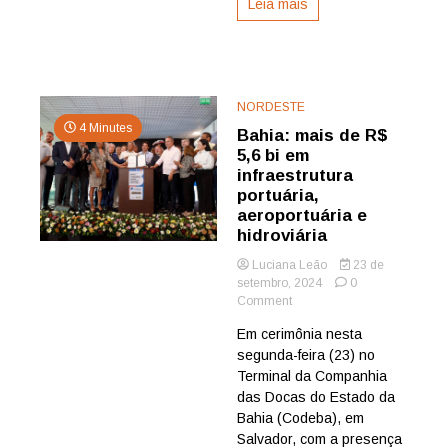
Leia mais
NORDESTE
4 Minutes
Bahia: mais de R$
5,6 bi em
infraestrutura
portuária,
aeroportuária e
hidroviária
Luciana Leão
23 de
setembro, 2024
0
on
Comment
Bahia:
Em cerimônia nesta
mais
segunda-feira (23) no
de
R$
Terminal da Companhia
5,6
das Docas do Estado da
bi
Bahia (Codeba), em
em
Salvador, com a presença
infraestrutura