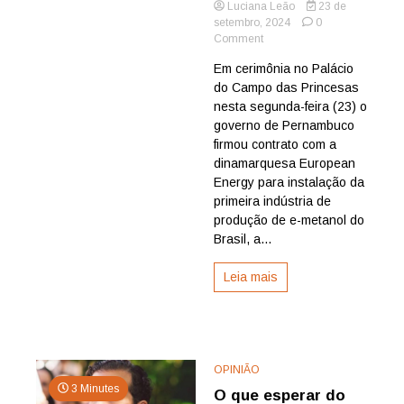
Luciana Leão
23 de
setembro, 2024
0
on
Comment
Pernambuco
Em cerimônia no Palácio
terá
do Campo das Princesas
1ª
indústria
nesta segunda-feira (23) o
de
governo de Pernambuco
produção
firmou contrato com a
de
dinamarquesa European
e-
Energy para instalação da
metanol
primeira indústria de
com
investimentos
produção de e-metanol do
de
Brasil, a...
R$
2
Leia mais
bi
OPINIÃO
3 Minutes
O que esperar do