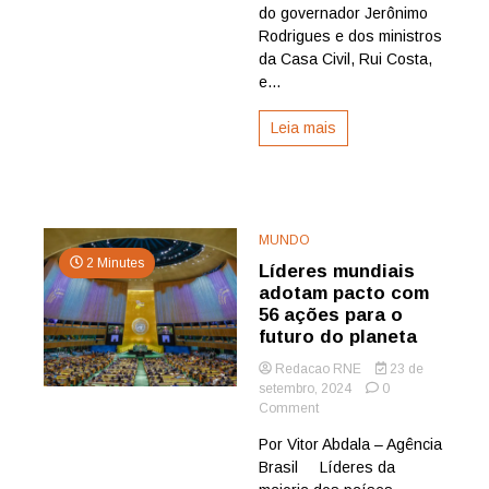
do governador Jerônimo
portuária,
Rodrigues e dos ministros
aeroportuária
e
da Casa Civil, Rui Costa,
hidroviária
e...
Leia mais
MUNDO
2 Minutes
Líderes mundiais
adotam pacto com
56 ações para o
futuro do planeta
Redacao RNE
23 de
setembro, 2024
0
on
Comment
Líderes
Por Vitor Abdala – Agência
mundiais
Brasil Líderes da
adotam
pacto