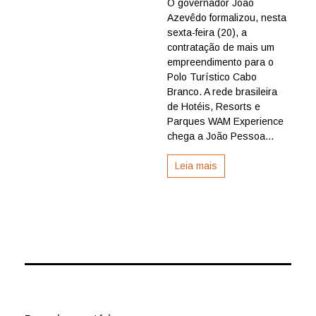
O governador João
empreendimento
Azevêdo formalizou, nesta
no
Polo
sexta-feira (20), a
Turístico
contratação de mais um
Cabo
empreendimento para o
Branco
Polo Turístico Cabo
com
Branco. A rede brasileira
investimento
de Hotéis, Resorts e
de
R$
Parques WAM Experience
480
chega a João Pessoa...
milhões
Leia mais