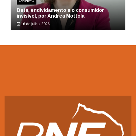
OPINIÃO
Bets, endividamento e o consumidor
invisível, por Andrea Mottola
16 de julho, 2026