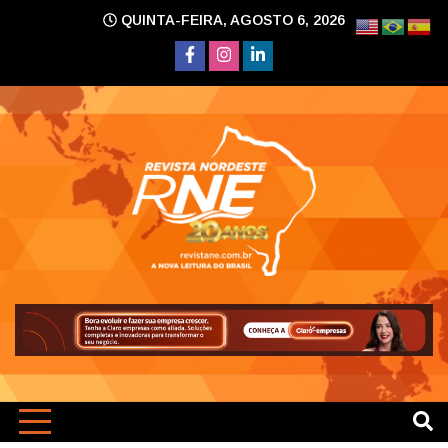
Skip
QUINTA-FEIRA, AGOSTO 6, 2026
to
content
A nova leitura do Brasil
Revi