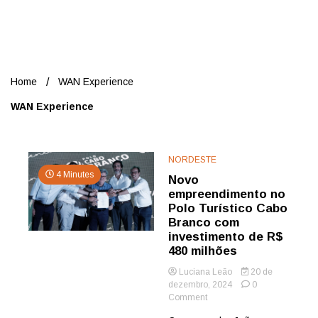
Nord
Home
WAN Experience
WAN Experience
NORDESTE
4 Minutes
Novo
empreendimento no
Polo Turístico Cabo
Branco com
investimento de R$
480 milhões
Luciana Leão
20 de
dezembro, 2024
0
on
Comment
Novo