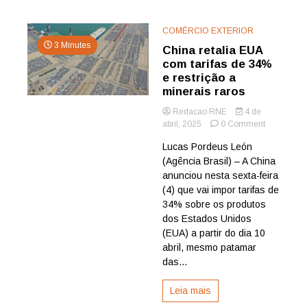
COMÉRCIO EXTERIOR
3 Minutes
China retalia EUA
com tarifas de 34%
e restrição a
minerais raros
Redacao RNE
4 de
on
abril, 2025
0 Comment
China
Lucas Pordeus León
retalia
(Agência Brasil) – A China
EUA
com
anunciou nesta sexta-feira
tarifas
(4) que vai impor tarifas de
de
34% sobre os produtos
34%
dos Estados Unidos
e
(EUA) a partir do dia 10
restrição
abril, mesmo patamar
a
minerais
das...
raros
Leia mais