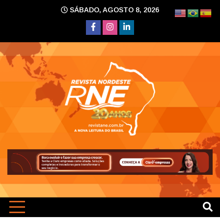
Skip
SÁBADO, AGOSTO 8, 2026
to
content
A nova leitura do Brasil
Revi