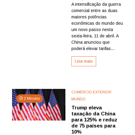
A intensificação da guerra
e
impõe
comercial entre as duas
tarifa
maiores potências
de
econômicas do mundo deu
até
um novo passo nesta
125%
sexta-feira, 11 de abril. A
a
China anunciou que
produtos
dos
poderá elevar tarifas...
EUA
Leia mais
COMÉRCIO EXTERIOR
2 Minutes
MUNDO
Trump eleva
taxação da China
para 125% e reduz
de 75 países para
10%