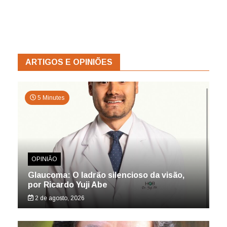
ARTIGOS E OPINIÕES
5 Minutes
OPINIÃO
Glaucoma: O ladrão silencioso da visão,
por Ricardo Yuji Abe
2 de agosto, 2026