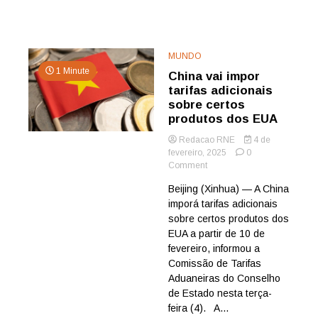
MUNDO
1 Minute
China vai impor
tarifas adicionais
sobre certos
produtos dos EUA
Redacao RNE
4 de
fevereiro, 2025
0
on
Comment
China
Beijing (Xinhua) — A China
vai
imporá tarifas adicionais
impor
tarifas
sobre certos produtos dos
adicionais
EUA a partir de 10 de
sobre
fevereiro, informou a
certos
Comissão de Tarifas
produtos
Aduaneiras do Conselho
dos
de Estado nesta terça-
EUA
feira (4). A...