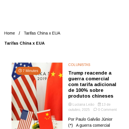
Nord
Home
Tarifas China x EUA
Tarifas China x EUA
COLUNISTAS
7 Minutes
Trump reacende a
guerra comercial
com tarifa adicional
de 100% sobre
produtos chineses
Luciana Leão
13 de
on
outubro, 2025
0 Comment
Trump
Por Paulo Galvão Júnior
reacen
(*) A guerra comercial
a