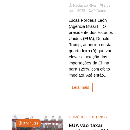
Redacao RNE
9 de
on
abril, 2025
0 Comment
Trump
Lucas Pordeus León
eleva
(Agência Brasil) – O
taxação
da
presidente dos Estados
China
Unidos (EUA), Donald
para
Trump, anunciou nesta
125%
quarta-feira (9) que vai
e
elevar a taxação das
reduz
importações da China
de
75
para 125%, com efeito
países
imediato. Até então,...
para
10%
Leia mais
COMÉRCIO EXTERIOR
3 Minutes
EUA vão taxar