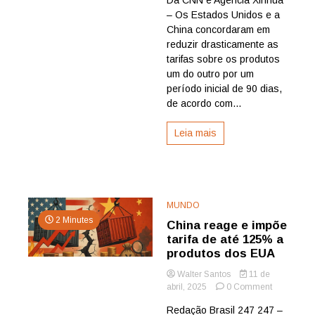
Genebra,
– Os Estados Unidos e a
China
e
China concordaram em
EUA
reduzir drasticamente as
chegam
tarifas sobre os produtos
a
um do outro por um
um
período inicial de 90 dias,
acordo
de acordo com...
sobre
tarifas
comerciai
Leia mais
MUNDO
2 Minutes
China reage e impõe
tarifa de até 125% a
produtos dos EUA
Walter Santos
11 de
on
abril, 2025
0 Comment
China
Redação Brasil 247 247 –
reage