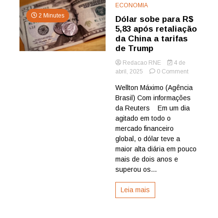
ECONOMIA
2 Minutes
Dólar sobe para R$
5,83 após retaliação
da China a tarifas
de Trump
Redacao RNE
4 de
on
abril, 2025
0 Comment
Dólar
Wellton Máximo (Agência
sobe
Brasil) Com informações
para
R$
da Reuters Em um dia
5,83
agitado em todo o
após
mercado financeiro
retaliação
global, o dólar teve a
da
maior alta diária em pouco
China
mais de dois anos e
a
tarifas
superou os...
de
Trump
Leia mais