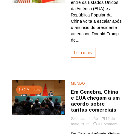
guerra
entre os Estados Unidos
comerci
da América (EUA) e a
com
República Popular da
tarifa
China volta a escalar após
adicion
o anúncio do presidente
de
americano Donald Trump
100%
sobre
de...
produto
chinese
Leia mais
MUNDO
2 Minutes
Em Genebra, China
e EUA chegam a um
acordo sobre
tarifas comerciais
Luciana Leão
12 de
on
maio, 2025
0 Comment
Em
Da CNN e Agência Xinhua