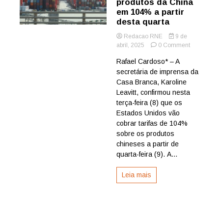
produtos da China
em 104% a partir
desta quarta
Redacao RNE
9 de
on
abril, 2025
0 Comment
EUA
Rafael Cardoso* – A
vão
secretária de imprensa da
taxar
produtos
Casa Branca, Karoline
da
Leavitt, confirmou nesta
China
terça-feira (8) que os
em
Estados Unidos vão
104%
cobrar tarifas de 104%
a
sobre os produtos
partir
desta
chineses a partir de
quarta
quarta-feira (9). A...
Leia mais