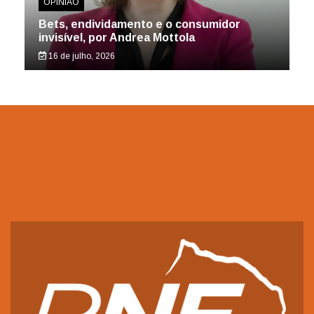
OPINIÃO
Bets, endividamento e o consumidor
invisível, por Andrea Mottola
16 de julho, 2026