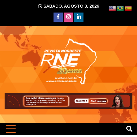
Skip
SÁBADO, AGOSTO 8, 2026
to
content
A nova leitura do Brasil
Revi