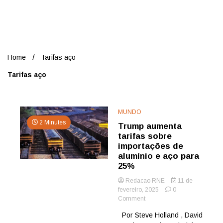
Nord
Home
Tarifas aço
Tarifas aço
MUNDO
2 Minutes
Trump aumenta
tarifas sobre
importações de
alumínio e aço para
25%
Redacao RNE
11 de
fevereiro, 2025
0
on
Comment
Trump
Por Steve Holland , David
aumenta