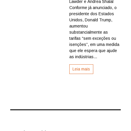
Lawder e Andrea Shalal
tarifas
sobre
Conforme já anunciado, o
importações
presidente dos Estados
de
Unidos, Donald Trump,
alumínio
aumentou
e
substancialmente as
aço
tarifas “sem exceções ou
para
25%
isenções”, em uma medida
que ele espera que ajude
as indústrias...
Leia mais