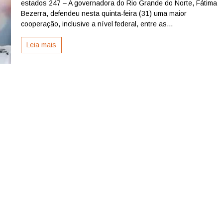
estados 247 – A governadora do Rio Grande do Norte, Fátima
pede
maior
Bezerra, defendeu nesta quinta-feira (31) uma maior
cooperação
cooperação, inclusive a nível federal, entre as...
federal
contra
Leia mais
o
crime
organizado