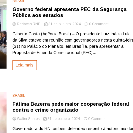
BRASIL
Governo federal apresenta PEC da Segurança
Pública aos estados
on
Redacao RNE
31 de outubro, 2024
0 Comment
Governo
Gilberto Costa (Agência Brasil) – O presidente Luiz Inácio Lula
federal
da Silva esteve em reunião com governadores nesta quinta-feir
apresenta
PEC
(31) no Palácio do Planalto, em Brasília, para apresentar a
da
Proposta de Emenda Constitucional (PEC)...
Segurança
Pública
Leia mais
aos
estados
BRASIL
Fátima Bezerra pede maior cooperação federal
contra o crime organizado
on
Walter Santos
31 de outubro, 2024
0 Comment
Fátima
Governadora do RN também defendeu respeito à autonomia do
Bezerra