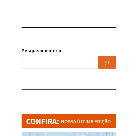
Pesquisar matéria
a
izar