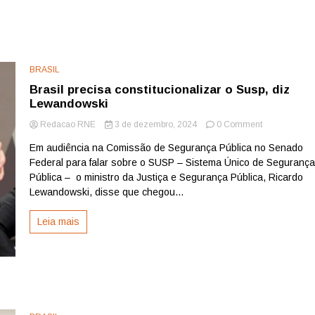
BRASIL
Brasil precisa constitucionalizar o Susp, diz
Lewandowski
on
Redacao RNE
3 de dezembro, 2024
0 Comment
Brasil
Em audiência na Comissão de Segurança Pública no Senado
precisa
Federal para falar sobre o SUSP – Sistema Único de Seguranç
constitucional
o
Pública – o ministro da Justiça e Segurança Pública, Ricardo
Susp,
Lewandowski, disse que chegou...
diz
Lewandowski
Leia mais