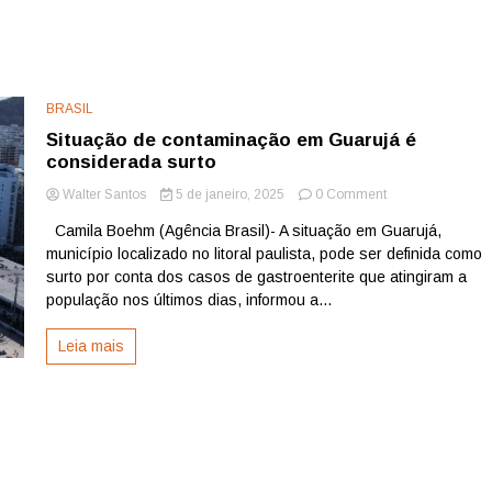
BRASIL
Situação de contaminação em Guarujá é
considerada surto
on
Walter Santos
5 de janeiro, 2025
0 Comment
Situação
Camila Boehm (Agência Brasil)- A situação em Guarujá,
de
município localizado no litoral paulista, pode ser definida como
contaminação
em
surto por conta dos casos de gastroenterite que atingiram a
Guarujá
população nos últimos dias, informou a...
é
considerada
Leia mais
surto