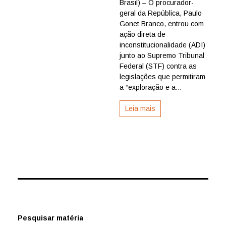
Brasil) – O procurador-
da
República
geral da República, Paulo
aciona
Gonet Branco, entrou com
STF
ação direta de
contra
inconstitucionalidade (ADI)
legislação
junto ao Supremo Tribunal
sobre
Federal (STF) contra as
bets
legislações que permitiram
a “exploração e a...
Leia mais
Pesquisar matéria