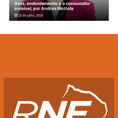
Bets, endividamento e o consumidor
invisível, por Andrea Mottola
16 de julho, 2026