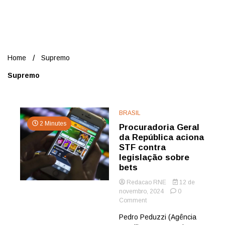
Nord
Home
Supremo
Supremo
BRASIL
2 Minutes
Procuradoria Geral
da República aciona
STF contra
legislação sobre
bets
Redacao RNE
12 de
novembro, 2024
0
on
Comment
Procuradoria
Pedro Peduzzi (Agência
Geral